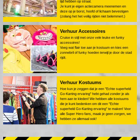
tijd hebben op straat.
Je kunt je eigen actiecamera meenemen en
deze op je borst, hoofd of lichaam bevestigen
(zolang het het veilig rijden niet belemmert.)
Verhuur Accessoires
Cruise in stijl met onze vele leuke en funky
accessoires!
Voeg wat flair toe aan je kostuum en kies een
zonnebril of funky hoeden terwijl je door de stad
rijdt.
Verhuur Kostuums
Hoe kun je zeggen dat je een "Echte superheld
Go-Karting ervaring" hebt gehad zonder je als
hem aan te kleden! We hebben alle kostuums
die je kunt bedenken om dit een "Echte
superheld Go-Karting ervaring" te maken! Voor
alle Super Hero fans, maak je geen zorgen, we
hebben ze allemaal ook!