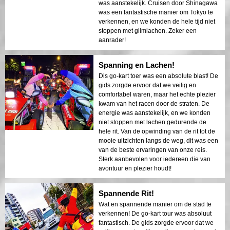
was aanstekelijk. Cruisen door Shinagawa
was een fantastische manier om Tokyo te
verkennen, en we konden de hele tijd niet
stoppen met glimlachen. Zeker een
aanrader!
Spanning en Lachen!
Dis go-kart toer was een absolute blast! De
gids zorgde ervoor dat we veilig en
comfortabel waren, maar het echte plezier
kwam van het racen door de straten. De
energie was aanstekelijk, en we konden
niet stoppen met lachen gedurende de
hele rit. Van de opwinding van de rit tot de
mooie uitzichten langs de weg, dit was een
van de beste ervaringen van onze reis.
Sterk aanbevolen voor iedereen die van
avontuur en plezier houdt!
Spannende Rit!
Wat en spannende manier om de stad te
verkennen! De go-kart tour was absoluut
fantastisch. De gids zorgde ervoor dat we