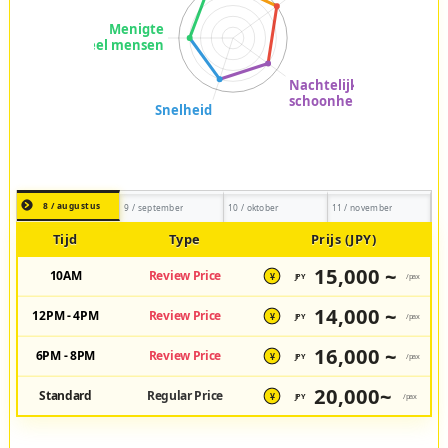
8 / augustus
9 / september
10 / oktober
11 / november
Tijd
Type
Prijs (JPY)
15,000 ~
10AM
Review Price
JPY
/pax
¥
14,000 ~
12PM - 4PM
Review Price
JPY
/pax
¥
16,000 ~
6PM - 8PM
Review Price
JPY
/pax
¥
20,000~
Standard
Regular Price
JPY
/pax
¥