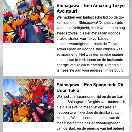
Shinagawa – Een Amazing Tokyo
Avontuur!
We hadden een fantastische tijd op de go-
kart tour door Shinagawa! De gids zorgde
voor onze veiligheid, maar we hadden nog
steeds zoveel plezier met racen door de
drukke straten van Tokyo. Langs
bezienswaardigheden zoals de Tokyo
Tower rijden en door de stad cruisen was
zo spannend. Het was een unieke manier
om de stad te verkennen en de bruisende
energie van Tokyo te ervaren. Ik raad dit
ten zeerste aan voor iedereen in de buurt!
Shinagawa – Een Spannende Rit
Door Tokio!
We hôd zo'n spannende tijd op de go-kart
tour in Shinagawa! De gids was fantastisch,
hield alles veilig maar liet ons plezier
hebben terwijl we door de drukke straten
zoefden. We passeerden enkele van de
meest beroemde bezienswaardigheden
van de stad, en de energie van het gebied