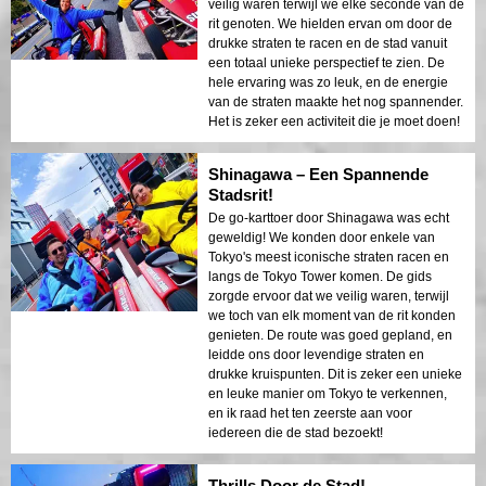
veilig waren terwijl we elke seconde van de
rit genoten. We hielden ervan om door de
drukke straten te racen en de stad vanuit
een totaal unieke perspectief te zien. De
hele ervaring was zo leuk, en de energie
van de straten maakte het nog spannender.
Het is zeker een activiteit die je moet doen!
Shinagawa – Een Spannende
Stadsrit!
De go-karttoer door Shinagawa was echt
geweldig! We konden door enkele van
Tokyo's meest iconische straten racen en
langs de Tokyo Tower komen. De gids
zorgde ervoor dat we veilig waren, terwijl
we toch van elk moment van de rit konden
genieten. De route was goed gepland, en
leidde ons door levendige straten en
drukke kruispunten. Dit is zeker een unieke
en leuke manier om Tokyo te verkennen,
en ik raad het ten zeerste aan voor
iedereen die de stad bezoekt!
Thrills Door de Stad!