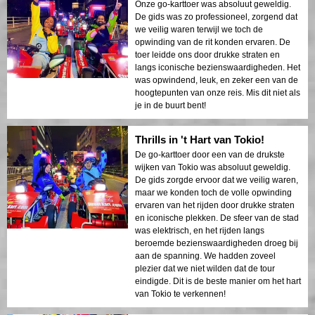
Onze go-karttoer was absoluut geweldig.
De gids was zo professioneel, zorgend dat
we veilig waren terwijl we toch de
opwinding van de rit konden ervaren. De
toer leidde ons door drukke straten en
langs iconische bezienswaardigheden. Het
was opwindend, leuk, en zeker een van de
hoogtepunten van onze reis. Mis dit niet als
je in de buurt bent!
Thrills in 't Hart van Tokio!
De go-karttoer door een van de drukste
wijken van Tokio was absoluut geweldig.
De gids zorgde ervoor dat we veilig waren,
maar we konden toch de volle opwinding
ervaren van het rijden door drukke straten
en iconische plekken. De sfeer van de stad
was elektrisch, en het rijden langs
beroemde bezienswaardigheden droeg bij
aan de spanning. We hadden zoveel
plezier dat we niet wilden dat de tour
eindigde. Dit is de beste manier om het hart
van Tokio te verkennen!