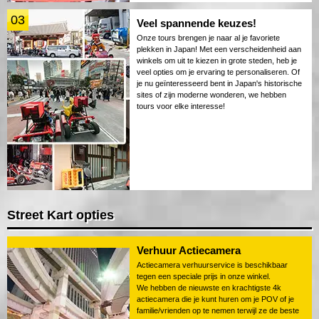
03
Veel spannende keuzes!
Onze tours brengen je naar al je favoriete
plekken in Japan! Met een verscheidenheid aan
winkels om uit te kiezen in grote steden, heb je
veel opties om je ervaring te personaliseren. Of
je nu geïnteresseerd bent in Japan's historische
sites of zijn moderne wonderen, we hebben
tours voor elke interesse!
Street Kart opties
Verhuur Actiecamera
Actiecamera verhuurservice is beschikbaar
tegen een speciale prijs in onze winkel.
We hebben de nieuwste en krachtigste 4k
actiecamera die je kunt huren om je POV of je
familie/vrienden op te nemen terwijl ze de beste