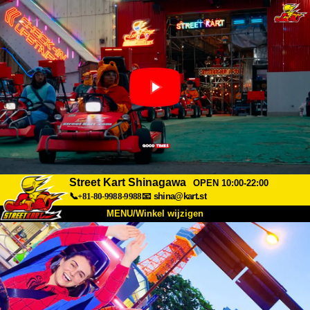
Street Kart Shinagawa
OPEN 10:00-22:00
📞+81-80-9988-9988
📧
shina@kart.st
MENU/Winkel wijzigen
TOP
Over
Specificaties
Prijzen
Toegang
Ervaringen
FAQ