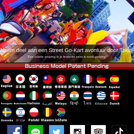
Bedrijf
Boekingen
Winkel wijzigen
Tokyo Shinagawa
Tokyo Akihabara#1
Tokyo Akihabara#2
Tokyo Shibuya
Tokyo Shibuya Annex
Tokyo Bay
Neem deel aan een Street Go-Kart avontuur door Tokio!
Tokyo Asakusa
Osaka
Een unieke ervaring in je leven en eens is nooit genoeg!
Okinawa