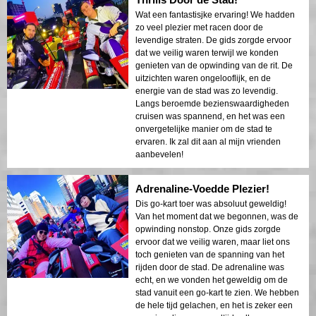
Wat een fantastisjke ervaring! We hadden
zo veel plezier met racen door de
levendige straten. De gids zorgde ervoor
dat we veilig waren terwijl we konden
genieten van de opwinding van de rit. De
uitzichten waren ongelooflijk, en de
energie van de stad was zo levendig.
Langs beroemde bezienswaardigheden
cruisen was spannend, en het was een
onvergetelijke manier om de stad te
ervaren. Ik zal dit aan al mijn vrienden
aanbevelen!
Adrenaline-Voedde Plezier!
Dis go-kart toer was absoluut geweldig!
Van het moment dat we begonnen, was de
opwinding nonstop. Onze gids zorgde
ervoor dat we veilig waren, maar liet ons
toch genieten van de spanning van het
rijden door de stad. De adrenaline was
echt, en we vonden het geweldig om de
stad vanuit een go-kart te zien. We hebben
de hele tijd gelachen, en het is zeker een