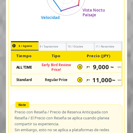
8 / Agosto
9 / Septiembre
10 / Octubre
11 / Noviembre
Tiempo
Tipo
Precio (JPY)
Early Bird Review
9,000 ~
ALL TIME
JPY
/pax
¥
Price!
11,000~
Standard
Regular Price
JPY
/pax
¥
Precio con Reseña / Precio de Reserva Anticipada con
Reseña / El Precio con Reseña se aplica cuando planea
compartir su experiencia.
Sin embargo, esto no se aplica a plataformas de redes