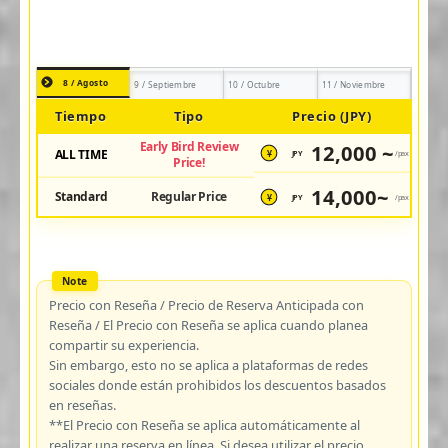
8 / Agosto
9 / Septiembre
10 / Octubre
11 / Noviembre
Tiempo
Tipo
Precio (JPY)
Early Bird Review
12,000 ~
ALL TIME
JPY
/pax
¥
Price!
14,000~
Standard
Regular Price
JPY
/pax
¥
Precio con Reseña / Precio de Reserva Anticipada con
Reseña / El Precio con Reseña se aplica cuando planea
compartir su experiencia.
Sin embargo, esto no se aplica a plataformas de redes
sociales donde están prohibidos los descuentos basados
en reseñas.
**El Precio con Reseña se aplica automáticamente al
realizar una reserva en línea. Si desea utilizar el precio