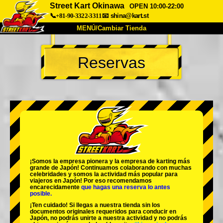
Street Kart Okinawa
OPEN 10:00-22:00
📞+81-90-3322-3311
📧
shina@kart.st
MENÚ/Cambiar Tienda
INICIO
Reservas
Acerca de
Especificaciones
Precios
Acceso
Testimonios
Preguntas Frecuentes
Empresa
Reservas
Cambiar Tienda
Tokyo Shinagawa
Tokyo Akihabara#1
Tokyo Akihabara#2
Tokyo Shibuya
¡Somos la
empresa pionera
y la
empresa de karting más
Tokyo Shibuya Annex
Tokyo Bay
grande
de Japón! Continuamos colaborando con
muchas
celebridades
y somos la
actividad más popular
para
viajeros en Japón! Por eso recomendamos
Tokyo Asakusa
Osaka
encarecidamente
que hagas una reserva lo antes
posible.
Okinawa
¡Ten cuidado! Si llegas a nuestra tienda sin los
documentos originales requeridos para conducir en
Japón, no podrás unirte a nuestra actividad y no podrás