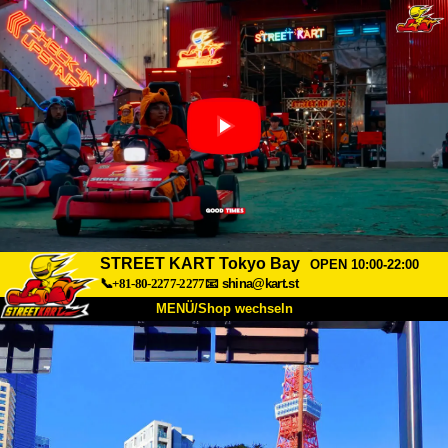
STREET KART Tokyo Bay
OPEN 10:00-22:00
📞+81-80-2277-2277
📧
shina@kart.st
MENÜ/Shop wechseln
START
Über uns
Spezifikationen
Preise
Anfahrt
Bewertungen
FAQ