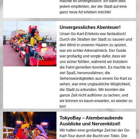
machte es unvergesslich. Ich kann dies
jedem empfehlen, der die Stadt auf eine
ganz neue Art erleben möchte!
Unvergessliches Abenteuer!
Unser Go-Kart-Erlebnis war fantastisch!
Durch die Straßen der Stadt zu sausen und
den Wind in unseren Haaren zu spüren,
war ein echter Adrenalinkick. Der Guide
war großartig und sorgte dafür, dass wir
uns sicher fühlten, während wir trotzdem
die Fahrt genießen konnten. Es machte so
viel Spaß, herumzufahren; die
Sehenswürdigkeiten aus einem Go-Kart zu
sehen, war eine unglaubliche Möglichkeit,
die Stadt zu erkunden. Wir konnten die
ganze Zeit nicht aufhören zu lachen, und
wir können es kaum erwarten, es wieder zu
tun!
TokyoBay – Atemberaubende
Ausblicke und Nervenkitzel!
Wir hatten eine großartige Zeit bei der Go-
Kart-Tour durch die Bucht von Tokio. Die