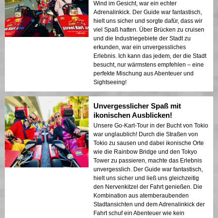
Wind im Gesicht, war ein echter
Adrenalinkick. Der Guide war fantastisch,
hielt uns sicher und sorgte dafür, dass wir
viel Spaß hatten. Über Brücken zu cruisen
und die Industriegebiete der Stadt zu
erkunden, war ein unvergessliches
Erlebnis. Ich kann das jedem, der die Stadt
besucht, nur wärmstens empfehlen – eine
perfekte Mischung aus Abenteuer und
Sightseeing!
Unvergesslicher Spaß mit
ikonischen Ausblicken!
Unsere Go-Kart-Tour in der Bucht von Tokio
war unglaublich! Durch die Straßen von
Tokio zu sausen und dabei ikonische Orte
wie die Rainbow Bridge und den Tokyo
Tower zu passieren, machte das Erlebnis
unvergesslich. Der Guide war fantastisch,
hielt uns sicher und ließ uns gleichzeitig
den Nervenkitzel der Fahrt genießen. Die
Kombination aus atemberaubenden
Stadtansichten und dem Adrenalinkick der
Fahrt schuf ein Abenteuer wie kein