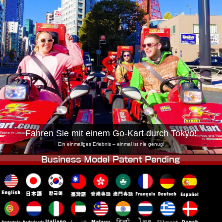
Unternehmen
Buchung
Shop wechseln
Tokio Shinagawa
Tokio Akihabara#1
Tokio Akihabara#2
Tokio Shibuya
Tokio Shibuya Annex
Tokio Bucht
Tokio Asakusa
Osaka
Okinawa
Fahren Sie mit einem Go-Kart durch Tokyo!
Ein einmaliges Erlebnis – einmal ist nie genug!