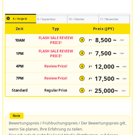
8 / August
9 / September
10 / Oktober
11 / November
Zeit
Typ
Preis (JPY)
FLASH SALE REVIEW
8,500 ~
10AM
JPY
/pax
¥
PRICE!
FLASH SALE REVIEW
7,500 ~
1PM
JPY
/pax
¥
PRICE!
12,000 ~
4PM
Review Price!
JPY
/pax
¥
17,500 ~
7PM
Review Price!
JPY
/pax
¥
25,000~
Standard
Regular Price
JPY
/pax
¥
Bewertungspreis / Frühbuchungspreis / Der Bewertungspreis gilt,
wenn Sie planen, Ihre Erfahrung zu teilen.
Dies gilt jedoch nicht für Social-Media-Plattformen, auf denen