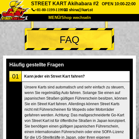
STREET KART Akihabara #2
OPEN 10:00-22:00
📞+81-80-1199-1199
📧
shina@kart.st
MENÜ/Shop wechseln
START
FAQ
Über uns
Spezifikationen
Preise
Anfahrt
Bewertungen
FAQ
Unternehmen
Buchung
Häufig gestellte Fragen
Shop wechseln
01
Kann jeder ein Street Kart fahren?
Tokio Shinagawa
Tokio Akihabara#1
Unsere Karts sind automatisch und sehr einfach zu steuern,
wenn Sie regelmäßig Auto fahren. Solange Sie einen auf
Tokio Akihabara#2
Tokio Shibuya
japanischen Straßen gültigen Führerschein besitzen, können
Tokio Shibuya Annex
Tokio Bucht
Sie ein Street Kart fahren. Allerdings können Street Karts
nicht mit Führerscheinen für Mopeds oder Motorräder
Tokio Asakusa
Osaka
gefahren werden. Achtung: Das maßgeschneiderte Go-Kart
von Street Kart ist für öffentliche Straßen in Japan konzipiert.
Okinawa
Sie benötigen einen gültigen japanischen Führerschein,
einen internationalen Führerschein oder eine SOFA-Lizenz
für die US-Streitkräfte in Japan, oder Ihren eigenen