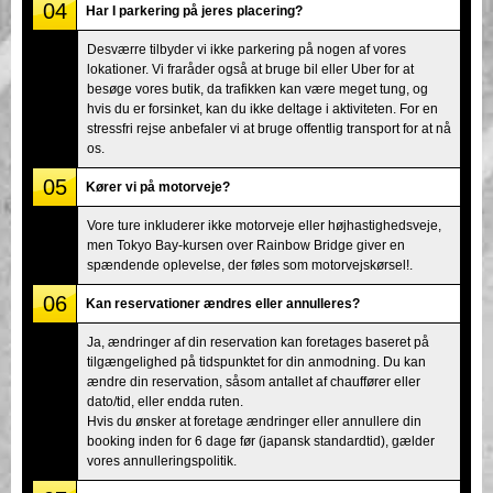
04
Har I parkering på jeres placering?
Desværre tilbyder vi ikke parkering på nogen af vores
lokationer. Vi fraråder også at bruge bil eller Uber for at
besøge vores butik, da trafikken kan være meget tung, og
hvis du er forsinket, kan du ikke deltage i aktiviteten. For en
stressfri rejse anbefaler vi at bruge offentlig transport for at nå
os.
05
Kører vi på motorveje?
Vore ture inkluderer ikke motorveje eller højhastighedsveje,
men Tokyo Bay-kursen over Rainbow Bridge giver en
spændende oplevelse, der føles som motorvejskørsel!.
06
Kan reservationer ændres eller annulleres?
Ja, ændringer af din reservation kan foretages baseret på
tilgængelighed på tidspunktet for din anmodning. Du kan
ændre din reservation, såsom antallet af chauffører eller
dato/tid, eller endda ruten.
Hvis du ønsker at foretage ændringer eller annullere din
booking inden for 6 dage før (japansk standardtid), gælder
vores annulleringspolitik.