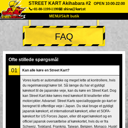
STREET KART Akihabara #2
OPEN 10:00-22:00
📞+81-80-1199-1199
📧
shina@kart.st
MENU/Skift butik
TOP
FAQ
Om
Specifikationer
Pris
Adgang
Stemme
FAQ
Virksomhed
Booking
Ofte stillede spørgsmål
Skift butik
01
Kan alle køre en Street Kart?
Tokyo Shinagawa
Tokyo Akihabara#1
Vores karts er automatiske og meget lette at kontrollere, hvis
du regelmæssigt kører bil. Så længe du har et gyldigt
Tokyo Akihabara#2
Tokyo Shibuya
kørekort til de japanske veje, kan du køre en Street Kart. Dog
Tokyo Shibuya Annex
Tokyo Bay
kan Street Kart ikke køres med kørekort til knallerter eller
motorcykler. Advarsel: Street Karts specialbyggede go-kart er
Tokyo Asakusa
Osaka
beregnet til offentlige veje i Japan. Du skal bruge et gyldigt
japansk kørekort, et internationalt kørekort, eller et SOFA-
Okinawa
kørekort for US Forces Japan, eller dit eget kørekort og en
officiel japansk oversættelse af kørekortet, hvis du er fra
Schweiz, Tyskland, Frankrig, Taiwan, Belgien, Monaco. Husk!