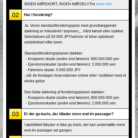
INGEN KØREKORT, INGEN KØRSEL!! For
mere info
.
02
Har I forsikring?
Ja. Vores standardforsikringsplan med grundlæggende
dækning er inkluderet i turprisen,, , hård kørsel eller ulykker.
Selvrisikoen på 50.000 JPY/vehicle vil blive opkrævet
umiddelbart efter turen.
Standardforsikringsplanen dækker:
・Kroppens skade (andre end føreren): 800.000.000 yen
・Ejendomsskader (andre end føreren): 2.000.000 yen
・Førerens skade: 5.000.000 JPY
, når de foretager reservationen online eller i butikken med et
ekstra gebyr.
Den fulde dækning af forsikringsplanen dækker:
・Kroppens skade (andre end føreren): 800.000.000 yen
・Ejendomsskader (andre end føreren): 2.000.000 yen
03
Er der go-karts, der tillader mere end én passager?
I øjeblikket tilbyder vi ikke go-karts, der kan understøtte mere
end én passager ad gangen.