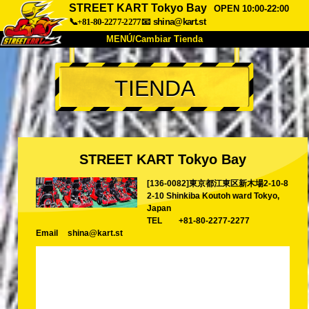
STREET KART Tokyo Bay
OPEN 10:00-22:00
📞+81-80-2277-2277
📧
shina@kart.st
MENÚ/Cambiar Tienda
INICIO
TIENDA
Acerca de
Especificaciones
Precios
Acceso
Testimonios
Preguntas Frecuentes
Empresa
Reservas
STREET KART Tokyo Bay
Cambiar Tienda
[136-0082]東京都江東区新木場2-10-8
Tokyo Shinagawa
Tokyo Akihabara#1
2-10 Shinkiba Koutoh ward Tokyo,
Tokyo Akihabara#2
Tokyo Shibuya
Japan
TEL
+81-80-2277-2277
Tokyo Shibuya Annex
Tokyo Bay
Email
shina@kart.st
Tokyo Asakusa
Osaka
Okinawa