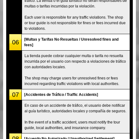
tráfico. La tienda o el guía turístico no serán responsables de
multas o tarifas incurridas por la violación.
Each user is responsible for any traffic violations. The shop
or tour guide is not responsible for fines or fees incurred due
to violations.
[Multas y Tarifas No Resueltas / Unresolved fines and
06
fees]
La tienda puede cobrar cualquier multa o tarifa no resuelta
incurrida por el usuario con respecto a violaciones de tráfico
con autoridades locales.
The shop may charge users for unresolved fines or fees
incurred regarding traffic violations with local authorities.
07
[Accidentes de Tráfico / Traffic Accidents]
En caso de un accidente de tráfico, el usuario debe notificar
al guía turístico, autoridades locales y compañía de seguros.
In the event of a traffic accident, users must notify the tour
guide, local authorities, and insurance company.
08
[Acuerdo No Autorizado / Unauthorized Settlement]