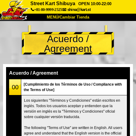
Street Kart Shibuya
OPEN 10:00-22:00
📞+81-80-9999-2525
📧
shina@kart.st
MENÚ/Cambiar Tienda
INICIO
Acuerdo /
Acerca de
Especificaciones
Precios
Agreement
Acceso
Testimonios
Preguntas Frecuentes
Empresa
Reservas
Cambiar Tienda
Acuerdo / Agreement
Tokyo Shinagawa
Tokyo Akihabara#1
[Cumplimiento de los Términos de Uso / Compliance with
00
the Terms of Use]
Tokyo Akihabara#2
Tokyo Shibuya
Los siguientes "Términos y Condiciones" están escritos en
Tokyo Shibuya Annex
Tokyo Bay
inglés. Todos los usuarios aceptan y entienden que la
versión en inglés es la "Términos y Condiciones" oficial
Tokyo Asakusa
Osaka
sobre cualquier versión traducida.
Okinawa
The following "Terms of Use" are written in English. All users
agree and understand that the English version is the official