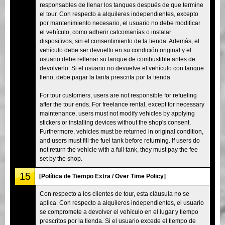
responsables de llenar los tanques después de que termine
el tour. Con respecto a alquileres independientes, excepto
por mantenimiento necesario, el usuario no debe modificar
el vehículo, como adherir calcomanías o instalar
dispositivos, sin el consentimiento de la tienda. Además, el
vehículo debe ser devuelto en su condición original y el
usuario debe rellenar su tanque de combustible antes de
devolverlo. Si el usuario no devuelve el vehículo con tanque
lleno, debe pagar la tarifa prescrita por la tienda.
For tour customers, users are not responsible for refueling
after the tour ends. For freelance rental, except for necessary
maintenance, users must not modify vehicles by applying
stickers or installing devices without the shop's consent.
Furthermore, vehicles must be returned in original condition,
and users must fill the fuel tank before returning. If users do
not return the vehicle with a full tank, they must pay the fee
set by the shop.
15
[Política de Tiempo Extra / Over Time Policy]
Con respecto a los clientes de tour, esta cláusula no se
aplica. Con respecto a alquileres independientes, el usuario
se compromete a devolver el vehículo en el lugar y tiempo
prescritos por la tienda. Si el usuario excede el tiempo de