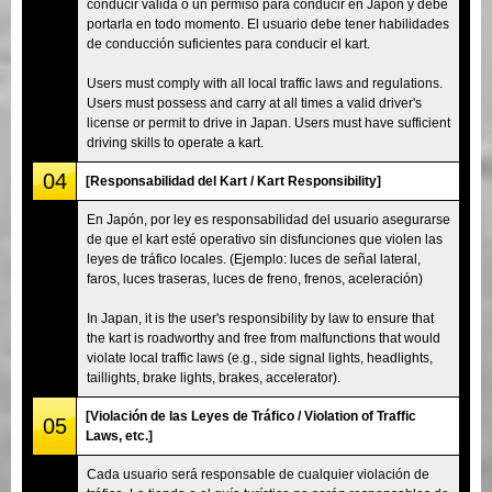
conducir válida o un permiso para conducir en Japón y debe
portarla en todo momento. El usuario debe tener habilidades
de conducción suficientes para conducir el kart.
Users must comply with all local traffic laws and regulations.
Users must possess and carry at all times a valid driver's
license or permit to drive in Japan. Users must have sufficient
driving skills to operate a kart.
04
[Responsabilidad del Kart / Kart Responsibility]
En Japón, por ley es responsabilidad del usuario asegurarse
de que el kart esté operativo sin disfunciones que violen las
leyes de tráfico locales. (Ejemplo: luces de señal lateral,
faros, luces traseras, luces de freno, frenos, aceleración)
In Japan, it is the user's responsibility by law to ensure that
the kart is roadworthy and free from malfunctions that would
violate local traffic laws (e.g., side signal lights, headlights,
taillights, brake lights, brakes, accelerator).
[Violación de las Leyes de Tráfico / Violation of Traffic
05
Laws, etc.]
Cada usuario será responsable de cualquier violación de