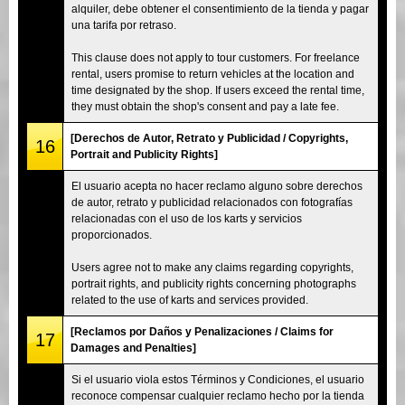
alquiler, debe obtener el consentimiento de la tienda y pagar
una tarifa por retraso.
This clause does not apply to tour customers. For freelance
rental, users promise to return vehicles at the location and
time designated by the shop. If users exceed the rental time,
they must obtain the shop's consent and pay a late fee.
[Derechos de Autor, Retrato y Publicidad / Copyrights,
16
Portrait and Publicity Rights]
El usuario acepta no hacer reclamo alguno sobre derechos
de autor, retrato y publicidad relacionados con fotografías
relacionadas con el uso de los karts y servicios
proporcionados.
Users agree not to make any claims regarding copyrights,
portrait rights, and publicity rights concerning photographs
related to the use of karts and services provided.
[Reclamos por Daños y Penalizaciones / Claims for
17
Damages and Penalties]
Si el usuario viola estos Términos y Condiciones, el usuario
reconoce compensar cualquier reclamo hecho por la tienda