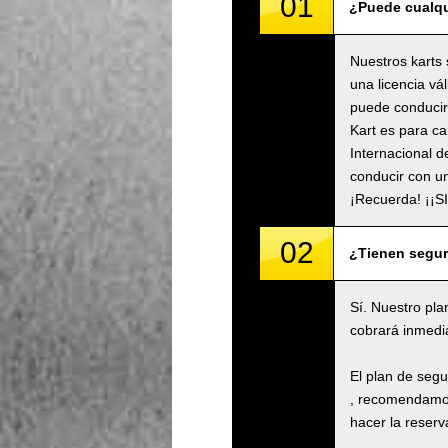
01
¿Puede cualqu
Nuestros karts 
una licencia vá
puede conducir 
Kart es para ca
Internacional d
conducir con un
¡Recuerda! ¡¡
02
¿Tienen segu
Sí. Nuestro pla
cobrará inmedi
El plan de seg
, recomendamos
hacer la reserva