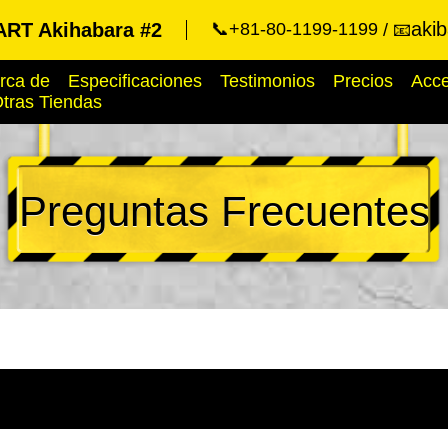
aki
RT Akihabara #2
📞+81-80-1199-1199
📧
rca de
Especificaciones
Testimonios
Precios
Acc
tras Tiendas
Preguntas Frecuentes