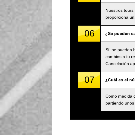
Nuestros tours 
proporciona una
06
¿Se pueden ca
Sí, se pueden h
cambios a tu re
Cancelación apl
07
¿Cuál es el n
Como medida de
partiendo unos