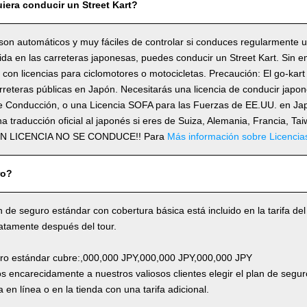
iera conducir un Street Kart?
son automáticos y muy fáciles de controlar si conduces regularmente 
lida en las carreteras japonesas, puedes conducir un Street Kart. Sin 
con licencias para ciclomotores o motocicletas. Precaución: El go-kart
rreteras públicas en Japón. Necesitarás una licencia de conducir japo
e Conducción, o una Licencia SOFA para las Fuerzas de EE.UU. en Japó
a traducción oficial al japonés si eres de Suiza, Alemania, Francia, Ta
SIN LICENCIA NO SE CONDUCE!! Para
Más información sobre Licencia
ro?
n de seguro estándar con cobertura básica está incluido en la tarifa del
atamente después del tour.
uro estándar cubre:,000,000 JPY,000,000 JPY,000,000 JPY
 encarecidamente a nuestros valiosos clientes elegir el plan de segur
 en línea o en la tienda con una tarifa adicional.