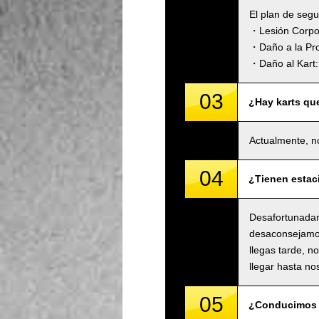
El plan de seg
・Lesión Corpora
・Daño a la Pro
・Daño al Kart: 
03
¿Hay karts qu
Actualmente, n
04
¿Tienen estac
Desafortunadam
desaconsejamos 
llegas tarde, n
llegar hasta no
05
¿Conducimos 