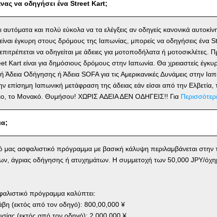
νας να οδηγήσει ένα Street Kart;
αι αυτόματα και πολύ εύκολα να τα ελέγξεις αν οδηγείς κανονικά αυτοκίν
ίναι έγκυρη στους δρόμους της Ιαπωνίας, μπορείς να οδηγήσεις ένα St
ν επιτρέπεται να οδηγείται με άδειες για μοτοποδήλατα ή μοτοσικλέτες
reet Kart είναι για δημόσιους δρόμους στην Ιαπωνία. Θα χρειαστείς έγκ
ή Άδεια Οδήγησης ή Άδεια SOFA για τις Αμερικανικές Δυνάμεις στην Ιαπ
ην επίσημη Ιαπωνική μετάφραση της άδειας εάν είσαι από την Ελβετία, τ
γιο, το Μονακό. Θυμήσου! ΧΩΡΙΣ ΑΔΕΙΑ ΔΕΝ ΟΔΗΓΕΙΣ!! Για
Περισσότερ
ια;
κό μας ασφαλιστικό πρόγραμμα με βασική κάλυψη περιλαμβάνεται στην τ
ων, άγριας οδήγησης ή ατυχημάτων. Η συμμετοχή των 50,000 JPY/όχη
φαλιστικό πρόγραμμα καλύπτει:
η (εκτός από τον οδηγό): 800,00,000 ¥
σίας (εκτός από τον οδηγό): 2,000,000 ¥