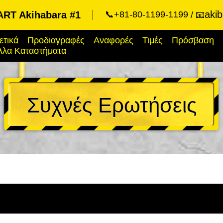
aki
RT Akihabara #1
📞+81-80-1199-1199
📧
ετικά
Προδιαγραφές
Αναφορές
Τιμές
Πρόσβαση
λλα Καταστήματα
Συχνές Ερωτήσεις