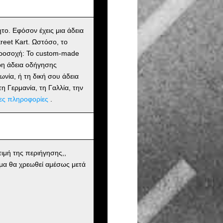
ητο. Εφόσον έχεις μια άδεια
reet Kart. Ωστόσο, το
. Προσοχή: Το custom-made
υρη άδεια οδήγησης
ωνία, ή τη δική σου άδεια
η Γερμανία, τη Γαλλία, την
ες πληροφορίες
.
ιμή της περιήγησης,,
μα θα χρεωθεί αμέσως μετά