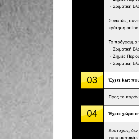
・Σωματική Βλά
Συνεπώς, συνι
κράτηση online
Το πρόγραμμα 
・Σωματική Βλάβ
・Ζημιές Περιου
・Σωματική Βλά
03
Έχετε kart πο
Προς το παρόν,
04
Έχετε χώρο σ
Δυστυχώς, δεν
χρησιμοποιείτε 