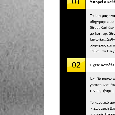
01
Μπορεί ο καθέ
Τα kart μας είν
οδήγησης που ε
Street Kart δε
go-kart της St
Ιαπωνίας, Διεθν
οδήγησης και τ
Ταϊβάν, το Βέλ
02
Έχετε ασφάλε
Ναι. Το κανονι
γρατσουνισμάτ
την περιήγηση.
Το κανονικό ασ
・Σωματική Βλάβ
・Ζημιές Περιου