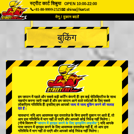
स्ट्रीट कार्ट शिबुया
OPEN 10:00-22:00
📞+81-80-9999-2525
📧
shina@kart.st
मेनू / दुकान बदलें
TOP
बुकिंग
हमारे बारे में
विशेषताएँ
कीमत
पहुंच
वॉयस
FAQ
कंपनी
बुकिंग
शाखा बदलें
टोक्यो शिनागावा #1
टोक्यो अकीहबारा#1
टोक्यो अकीहबारा#2
टोक्यो शिबुया
हम जापान में
पहले
और
सबसे बड़ी कर्टिंग कंपनी
हैं! हम
कई सेलिब्रिटीज
के साथ
टोक्यो शिबुया एनेक्स
टोक्यो बे
सहयोग करना जारी रखते हैं और हम जापान आने वाले पर्यटकों के लिए
सबसे
लोकप्रिय गतिविधि
हैं! इसलिए हम आपको
जल्द से जल्द बुकिंग करने की सलाह
देते हैं।
टोक्यो असाकुसा
ओसाका
सावधान! यदि आप आवश्यक मूल दस्तावेज़ के बिना हमारी दुकान पर आते हैं, तो
आप इस गतिविधि में भाग नहीं ले पाएंगे और आपको कोई रिफंड नहीं मिलेगा।
ओकिनावा
(नीचे विवरण में
“जापान में ड्राइव करने के लिए ड्राइविंग लाइसेंस”
) यदि आपके
पास जापान में ड्राइव करने के लिए आवश्यक दस्तावेज़ नहीं हैं, तो आप इस
गतिविधि में भाग नहीं ले पाएंगे और आपको कोई रिफंड नहीं मिलेगा।