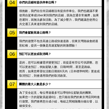
04
你們的店鋪有提供停車位嗎？
很抱歉，我們在任何店鋪都沒有提供停車位。我們也建議不要
使用自駕車或Uber來到我們的店鋪，因為交通非常擁擠，如果
您遲到，就無法參加活動。為了減少壓力，我們建議您使用公
共交通工具來達到我們的店鋪。
05
我們會駕駛高速公路嗎？
我們的遊覽不包含高速公路或快速道路，但東京灣路線會經過
彩虹橋，提供一個像是高速駕駛的刺激體驗！
06
預訂可以更改或取消嗎？
是的，您可以根據需求變更預訂，前提是有空位可供調整。您
可以更改預訂，例如駕駛人數、日期/時間，甚至是路線。
然而，如果您希望在活動日期前6天內（日本標準時間）更改或
取消預訂，則會適用我們的取消政策。
07
團體的最大人數是多少？
為了安全起見，每位導遊最多可以帶領6位駕駛員的團隊。
如果您一方的駕駛員超過6位，您只能在我們的東京灣店同時進
行遊覽。我們會將您分成小組，每組之間相隔幾分鐘出發，以
確保安全。