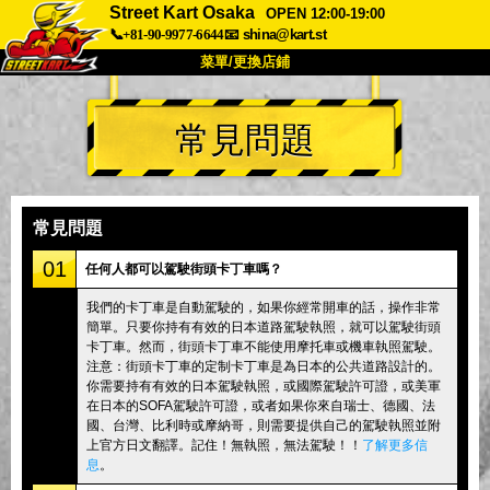
Street Kart Osaka
OPEN 12:00-19:00
📞+81-90-9977-6644
📧
shina@kart.st
菜單/更換店鋪
首頁
常見問題
關於
規格
價格
交通方式
顧客聲音
常見問題
公司
預訂
常見問題
更換店鋪
01
任何人都可以駕駛街頭卡丁車嗎？
東京 品川 #1
東京 秋葉原 #1
我們的卡丁車是自動駕駛的，如果你經常開車的話，操作非常
簡單。只要你持有有效的日本道路駕駛執照，就可以駕駛街頭
東京 秋葉原 #2
東京 澀谷
卡丁車。然而，街頭卡丁車不能使用摩托車或機車執照駕駛。
東京 澀谷附店
東京灣
注意：街頭卡丁車的定制卡丁車是為日本的公共道路設計的。
你需要持有有效的日本駕駛執照，或國際駕駛許可證，或美軍
東京 淺草
大阪
在日本的SOFA駕駛許可證，或者如果你來自瑞士、德國、法
國、台灣、比利時或摩納哥，則需要提供自己的駕駛執照並附
沖繩
上官方日文翻譯。記住！無執照，無法駕駛！！
了解更多信
息
。