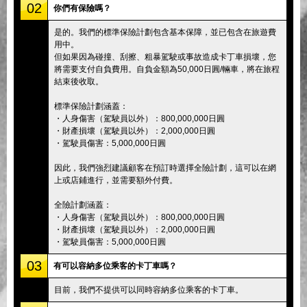
02
你們有保險嗎？
是的。我們的標準保險計劃包含基本保障，並已包含在旅遊費
用中。
但如果因為碰撞、刮擦、粗暴駕駛或事故造成卡丁車損壞，您
將需要支付自負費用。自負金額為50,000日圓/輛車，將在旅程
結束後收取。
標準保險計劃涵蓋：
・人身傷害（駕駛員以外）：800,000,000日圓
・財產損壞（駕駛員以外）：2,000,000日圓
・駕駛員傷害：5,000,000日圓
因此，我們強烈建議顧客在預訂時選擇全險計劃，這可以在網
上或店鋪進行，並需要額外付費。
全險計劃涵蓋：
・人身傷害（駕駛員以外）：800,000,000日圓
・財產損壞（駕駛員以外）：2,000,000日圓
・駕駛員傷害：5,000,000日圓
03
有可以容納多位乘客的卡丁車嗎？
目前，我們不提供可以同時容納多位乘客的卡丁車。