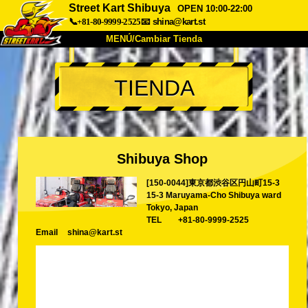
Street Kart Shibuya
OPEN 10:00-22:00
📞+81-80-9999-2525
📧
shina@kart.st
MENÚ/Cambiar Tienda
INICIO
TIENDA
Acerca de
Especificaciones
Precios
Acceso
Testimonios
Preguntas Frecuentes
Empresa
Reservas
Shibuya Shop
Cambiar Tienda
[150-0044]東京都渋谷区円山町15-3
Tokyo Shinagawa
Tokyo Akihabara#1
15-3 Maruyama-Cho Shibuya ward
Tokyo Akihabara#2
Tokyo Shibuya
Tokyo, Japan
TEL
+81-80-9999-2525
Tokyo Shibuya Annex
Tokyo Bay
Email
shina@kart.st
Tokyo Asakusa
Osaka
Okinawa