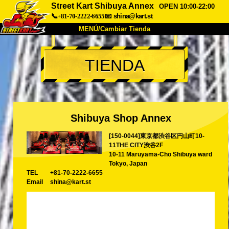
Street Kart Shibuya Annex
OPEN 10:00-22:00
📞+81-70-2222-6655
📧
shina@kart.st
MENÚ/Cambiar Tienda
INICIO
TIENDA
Acerca de
Especificaciones
Precios
Acceso
Testimonios
Preguntas Frecuentes
Empresa
Reservas
Shibuya Shop Annex
Cambiar Tienda
[150-0044]東京都渋谷区円山町10-
Tokyo Shinagawa
Tokyo Akihabara#1
11THE CITY渋谷2F
Tokyo Akihabara#2
Tokyo Shibuya
10-11 Maruyama-Cho Shibuya ward
Tokyo, Japan
Tokyo Shibuya Annex
Tokyo Bay
TEL
+81-70-2222-6655
Email
shina@kart.st
Tokyo Asakusa
Osaka
Okinawa