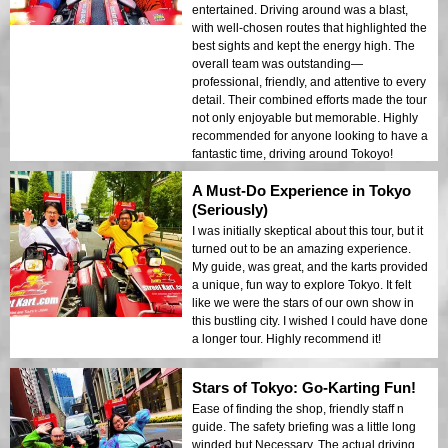
entertained. Driving around was a blast,
with well-chosen routes that highlighted the
best sights and kept the energy high. The
overall team was outstanding—
professional, friendly, and attentive to every
detail. Their combined efforts made the tour
not only enjoyable but memorable. Highly
recommended for anyone looking to have a
fantastic time, driving around Tokoyo!
A Must-Do Experience in Tokyo
(Seriously)
I was initially skeptical about this tour, but it
turned out to be an amazing experience.
My guide, was great, and the karts provided
a unique, fun way to explore Tokyo. It felt
like we were the stars of our own show in
this bustling city. I wished I could have done
a longer tour. Highly recommend it!
Stars of Tokyo: Go-Karting Fun!
Ease of finding the shop, friendly staff n
guide. The safety briefing was a little long
winded but Necessary. The actual driving