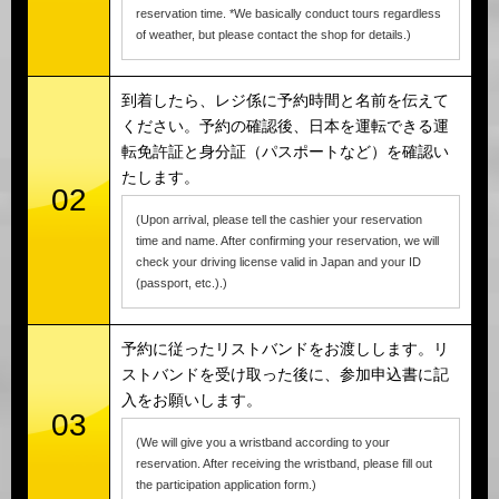
reservation time. *We basically conduct tours regardless
of weather, but please contact the shop for details.)
到着したら、レジ係に予約時間と名前を伝えて
ください。予約の確認後、日本を運転できる運
転免許証と身分証（パスポートなど）を確認い
たします。
02
(Upon arrival, please tell the cashier your reservation
time and name. After confirming your reservation, we will
check your driving license valid in Japan and your ID
(passport, etc.).)
予約に従ったリストバンドをお渡しします。リ
ストバンドを受け取った後に、参加申込書に記
入をお願いします。
03
(We will give you a wristband according to your
reservation. After receiving the wristband, please fill out
the participation application form.)