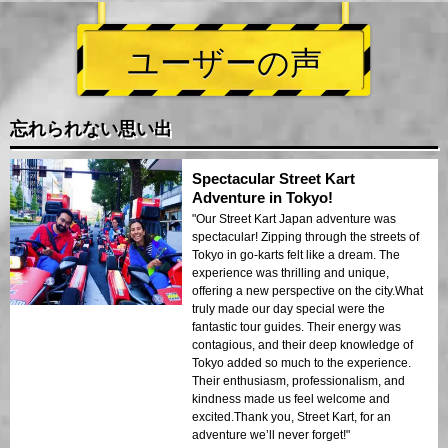
ユーザーの声
忘れられない思い出
Spectacular Street Kart
Adventure in Tokyo!
"Our Street Kart Japan adventure was
spectacular! Zipping through the streets of
Tokyo in go-karts felt like a dream. The
experience was thrilling and unique,
offering a new perspective on the city.What
truly made our day special were the
fantastic tour guides. Their energy was
contagious, and their deep knowledge of
Tokyo added so much to the experience.
Their enthusiasm, professionalism, and
kindness made us feel welcome and
excited.Thank you, Street Kart, for an
adventure we’ll never forget!"