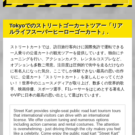
Tokyoでのストリートゴーカートツアー「リア
ルライフスーパーヒーローゴーカート」.
ストリートカートでは、訪日旅行客向けに国際免許で運転できる
一人乗りの公道カートの観光ツアーを提供しています。独自にチ
ューニングを行い、アクションカメラ、レンタルコスプレなど、
オプションも多数ご用意。注目度は圧倒的で街中を走るだけなの
に有名人になった気分。ここでしか体験できない最高の思い出作
りに、公道カート「ストリートカート」を楽しんじゃってくださ
い！！世界中のニュースメディアが取り上げ、数多くの世界的歌
手、映画俳優、スポーツ選手、F1レーサーをはじめとする著名人
やVIPに日本の最高の思い出として選ばれています。
Street Kart provides single-seat public road kart tourism tours
that international visitors can drive with an international
license. We offer custom tuning and numerous options
including action cameras and rental costumes. The attention
is overwhelming - just driving through the city makes you feel
like a celebrity. Come enjoy the public road kart "Street Kart"