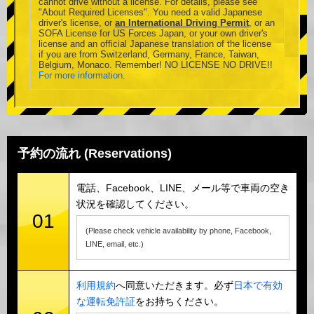
cannot drive without a license. For details, please see
"About Required Licenses". You need a valid Japanese
driver's license, or
an International Driving Permit
, or an
SOFA License for US Forces Japan, or your own driver's
license and an official Japanese translation of the license
if you are from Switzerland, Germany, France, Taiwan,
Belgium, Monaco. Remember! NO LICENSE NO DRIVE!!
For more information
.
予約の流れ (Reservations)
電話、Facebook、LINE、メール等で車両の空き
状況を確認してください。
01
(Please check vehicle availability by phone, Facebook,
LINE, email, etc.)
利用規約
へ同意いただきます。必ず
日本で有効
な運転免許証
をお持ちください。