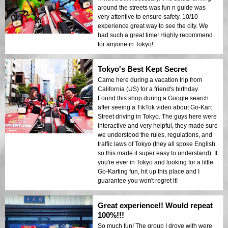
around the streets was fun n guide was
very attentive to ensure safety. 10/10
experience great way to see the city. We
had such a great time! Highly recommend
for anyone in Tokyo!
Tokyo's Best Kept Secret
Came here during a vacation trip from
California (US) for a friend's birthday.
Found this shop during a Google search
after seeing a TikTok video about Go-Kart
Street driving in Tokyo. The guys here were
interactive and very helpful, they made sure
we understood the rules, regulations, and
traffic laws of Tokyo (they all spoke English
so this made it super easy to understand). If
you're ever in Tokyo and looking for a little
Go-Karting fun, hit up this place and I
guarantee you won't regret it!
Great experience!! Would repeat
100%!!!
So much fun! The group I drove with were