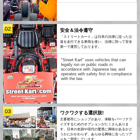
02
安全＆法令遵守
「ストリートカート」は日本の法律に従った公
道を走行できる車両を使い、法律に則って安全
第一で運営しております。
"Street Kart" uses vehicles that can
legally run on public roads in
accordance with Japanese law, and
operates with safety first in compliance
with the law.
03
ワクワクする選択肢!
主要都市にショップがあり、体験をパーソナラ
イズするためのオプションがたくさんありま
す。日本の史跡や現代の驚異に興味があるかど
うかにかかわらず、あらゆる興味に合ったツア
ーをご用意しています。