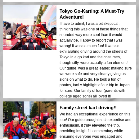
Tokyo Go-Karting: A Must-Try
Adventure!
I have to admit, I was a bit skeptical,
thinking this was one of those things that
sounded way more cool than it would
actually be. Happy to report that I was
wrong! It was so much fun! It was so
exhilarating driving around the streets of
Tokyo in a go kart and the costumes,
though silly, were actually a fun element!
Our guide, was a great leader, making sure
we were safe and very clearly giving us
signs on what to do. He took a ton of
photos, too! A highlight of our trip to Japan
for sure. Our family of four (parents with
college aged sons) all loved it!
Family street kart driving!!
We had an exceptional experience on this
tour! Our guide brought such expertise and
enthusiasm, it truly elevated the trip,
providing insightful commentary while
ensuring everyone was engaged and