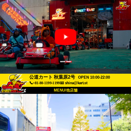
公道カート 秋葉原2号
OPEN 10:00-22:00
📞+81-80-1199-1199
📧
shina@kart.st
MENU/他店舗
トップ
概要
車両
価格
アクセス
評価
FAQ