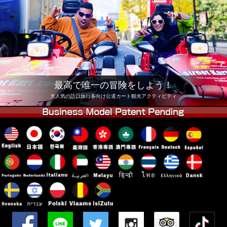
会社
予約
他店舗
東京 品川
東京 秋葉原 #1
東京 秋葉原 #2
東京 渋谷
東京 渋谷アネックス
東京ベイ
最高で唯一の冒険をしよう！
東京 浅草
大阪
大人気の訪日旅行客向け公道カート観光アクティビティ
沖縄