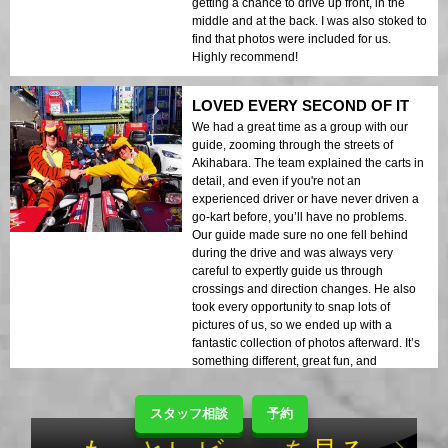
getting a chance to drive up front, in the
middle and at the back. I was also stoked to
find that photos were included for us.
Highly recommend!
LOVED EVERY SECOND OF IT
We had a great time as a group with our
guide, zooming through the streets of
Akihabara. The team explained the carts in
detail, and even if you're not an
experienced driver or have never driven a
go-kart before, you’ll have no problems.
Our guide made sure no one fell behind
during the drive and was always very
careful to expertly guide us through
crossings and direction changes. He also
took every opportunity to snap lots of
pictures of us, so we ended up with a
fantastic collection of photos afterward. It’s
something different, great fun, and
definitely recommended!
スタッフ相談
予約