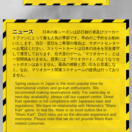
ニュース
日本の春シーズンは訪日旅行者及びゴーカー
トファンにとって最も人気の季節です。早めのご予約をお勧め
いたします。当日・翌日をご希望の場合は、サポートセンター
へお電話ください。ストリートカートは日本の法令を完全遵守
して運営しております。任天堂のゲーム「マリオカート」とは
一切関係ありません。現実には「マリオカート」のようなリセ
ットボタンはありません。最高の体験と思い出をお見逃しな
く。なお、マリオカート関連コスチュームの提供は行っており
ません。
Spring season in Japan is the most popular time for
international visitors and go-kart enthusiasts. We
recommend making reservations early. For same-day or
next-day availability, please call our support center. Street
Kart operates in full compliance with Japanese laws and
regulations. We have no relationship with Nintendo's "Mario
Kart" game. In real life, there is no reset button like in
"Mario Kart". Don't miss out on the ultimate experience and
memories. Please note that we do not provide Mario Kart-
related costumes.