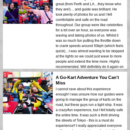
great (from Perth and LA....they know who
they are!).... and guide was brilliant. He
took plenty of photos for us and I felt
comfortable and safe on the road
throughout. Our group were like celebrities
for a bit over an hour, as everyone was
waving and taking photos of us. Whilst it
was so much fun putting the throttle down
to crank speeds around 50kph (which feels
quick)....I was almost wanting to be stopped
at the lights so we could just wave to more
people and extend the time more. Highly
recommended. Will definitely do it again on
my next visit to Tokyo.
A Go-Kart Adventure You Can’t
Miss
I cannot rave about this experience
enough! I was unsure how our guides were
going to manage the group of karts on the
road, but these guys run a tight ship. It was
a crazy/fun experience, but I felt totally safe
the entire time. It was such a thrill driving
the streets of Tokyo - this is a must do
experience!! I really appreciated everyone