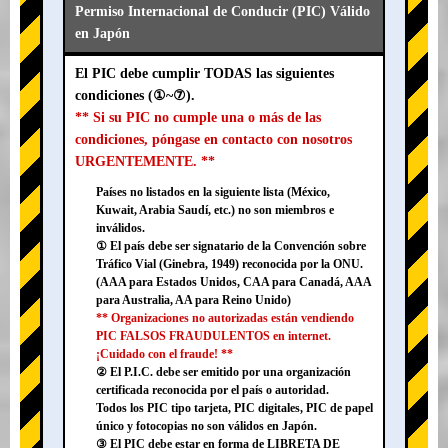
Permiso Internacional de Conducir (PIC) Válido
en Japón
El PIC debe cumplir TODAS las siguientes
condiciones (①~⑦).
** Si su PIC no cumple una o más de las
condiciones, póngase en contacto con nosotros
URGENTEMENTE. **
Países no listados en la siguiente lista (México,
Kuwait, Arabia Saudí, etc.) no son miembros e
inválidos.
① El país debe ser signatario de la Convención sobre
Tráfico Vial (Ginebra, 1949) reconocida por la ONU.
(AAA para Estados Unidos, CAA para Canadá, AAA
para Australia, AA para Reino Unido)
** Organizaciones no autorizadas están vendiendo
PIC FALSOS FRAUDULENTOS en internet.
¡Cuidado con el fraude! **
② El P.I.C. debe ser emitido por una organización
certificada reconocida por el país o autoridad.
Todos los PIC tipo tarjeta, PIC digitales, PIC de papel
único y fotocopias no son válidos en Japón.
③ El PIC debe estar en forma de LIBRETA DE