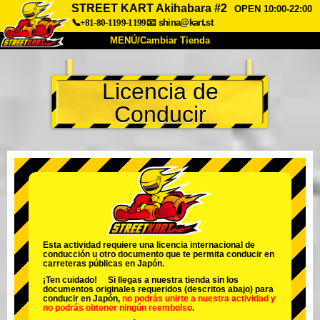
STREET KART Akihabara #2
OPEN 10:00-22:00
📞+81-80-1199-1199
📧
shina@kart.st
MENÚ/Cambiar Tienda
INICIO
Licencia de
Acerca de
Especificaciones
Precios
Conducir
Acceso
Testimonios
Preguntas Frecuentes
Empresa
Reservas
Cambiar Tienda
Tokyo Shinagawa
Tokyo Akihabara#1
Tokyo Akihabara#2
Tokyo Shibuya
Tokyo Shibuya Annex
Tokyo Bay
Esta actividad requiere una licencia internacional de
conducción u otro documento que te permita conducir en
Tokyo Asakusa
Osaka
carreteras públicas en Japón.
¡Ten cuidado! Si llegas a nuestra tienda sin los
Okinawa
documentos originales requeridos (descritos abajo) para
conducir en Japón,
no podrás unirte a nuestra actividad
y
no podrás obtener ningún reembolso
.