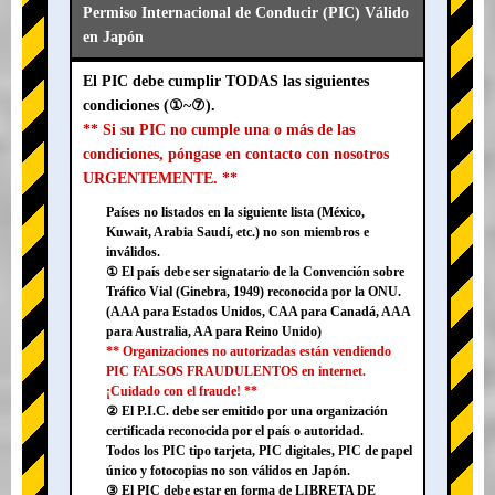
Permiso Internacional de Conducir (PIC) Válido
en Japón
El PIC debe cumplir TODAS las siguientes
condiciones (①~⑦).
** Si su PIC no cumple una o más de las
condiciones, póngase en contacto con nosotros
URGENTEMENTE. **
Países no listados en la siguiente lista (México,
Kuwait, Arabia Saudí, etc.) no son miembros e
inválidos.
① El país debe ser signatario de la Convención sobre
Tráfico Vial (Ginebra, 1949) reconocida por la ONU.
(AAA para Estados Unidos, CAA para Canadá, AAA
para Australia, AA para Reino Unido)
** Organizaciones no autorizadas están vendiendo
PIC FALSOS FRAUDULENTOS en internet.
¡Cuidado con el fraude! **
② El P.I.C. debe ser emitido por una organización
certificada reconocida por el país o autoridad.
Todos los PIC tipo tarjeta, PIC digitales, PIC de papel
único y fotocopias no son válidos en Japón.
③ El PIC debe estar en forma de LIBRETA DE