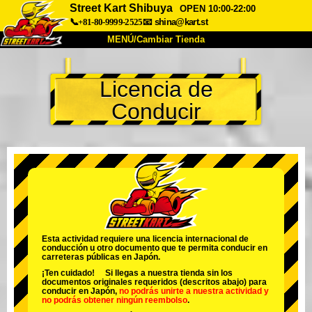
Street Kart Shibuya
OPEN 10:00-22:00
📞+81-80-9999-2525
📧
shina@kart.st
MENÚ/Cambiar Tienda
INICIO
Licencia de
Acerca de
Especificaciones
Precios
Conducir
Acceso
Testimonios
Preguntas Frecuentes
Empresa
Reservas
Cambiar Tienda
Tokyo Shinagawa
Tokyo Akihabara#1
Tokyo Akihabara#2
Tokyo Shibuya
Tokyo Shibuya Annex
Tokyo Bay
Esta actividad requiere una licencia internacional de
conducción u otro documento que te permita conducir en
Tokyo Asakusa
Osaka
carreteras públicas en Japón.
¡Ten cuidado! Si llegas a nuestra tienda sin los
Okinawa
documentos originales requeridos (descritos abajo) para
conducir en Japón,
no podrás unirte a nuestra actividad
y
no podrás obtener ningún reembolso
.