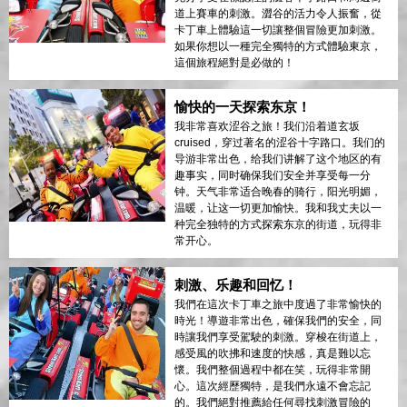
道上賽車的刺激。澀谷的活力令人振奮，從
卡丁車上體驗這一切讓整個冒險更加刺激。
如果你想以一種完全獨特的方式體驗東京，
這個旅程絕對是必做的！
愉快的一天探索东京！
我非常喜欢涩谷之旅！我们沿着道玄坂
cruised，穿过著名的涩谷十字路口。我们的
导游非常出色，给我们讲解了这个地区的有
趣事实，同时确保我们安全并享受每一分
钟。天气非常适合晚春的骑行，阳光明媚，
温暖，让这一切更加愉快。我和我丈夫以一
种完全独特的方式探索东京的街道，玩得非
常开心。
刺激、乐趣和回忆！
我們在這次卡丁車之旅中度過了非常愉快的
時光！導遊非常出色，確保我們的安全，同
時讓我們享受駕駛的刺激。穿梭在街道上，
感受風的吹拂和速度的快感，真是難以忘
懷。我們整個過程中都在笑，玩得非常開
心。這次經歷獨特，是我們永遠不會忘記
的。我們絕對推薦給任何尋找刺激冒險的