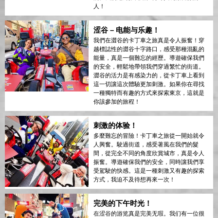
人！
涩谷 – 电能与乐趣！
我們在澀谷的卡丁車之旅真是令人振奮！穿
越標誌性的澀谷十字路口，感受那種混亂的
能量，真是一個難忘的經歷。導遊確保我們
的安全，輕鬆地帶領我們穿過繁忙的街道。
澀谷的活力是有感染力的，從卡丁車上看到
這一切讓這次體驗更加刺激。如果你在尋找
一種獨特而有趣的方式來探索東京，這就是
你該參加的旅程！
刺激的体验！
多麼難忘的冒險！卡丁車之旅從一開始就令
人興奮。駛過街道，感受著風在我們的髮
間，從完全不同的角度欣賞城市，真是令人
振奮。導遊確保我們的安全，同時讓我們享
受駕駛的快感。這是一種刺激又有趣的探索
方式，我迫不及待想再來一次！
完美的下午时光！
在涩谷的游览真是完美无瑕。我们有一位很