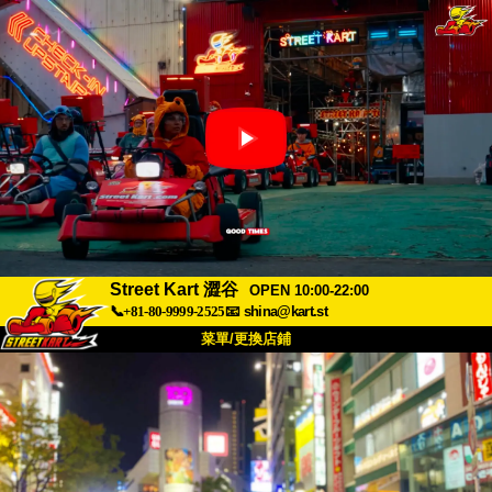
Street Kart 澀谷
OPEN 10:00-22:00
📞+81-80-9999-2525
📧
shina@kart.st
菜單/更換店鋪
首頁
關於
規格
價格
交通方式
顧客聲音
常見問題