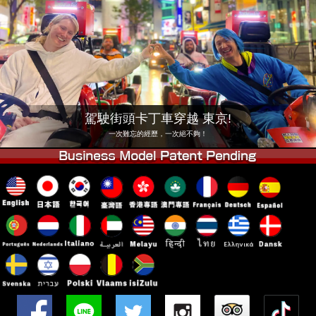
公司
預訂
更換店鋪
東京品川 #1
東京秋葉原#1
東京秋葉原#2
東京澀谷
東京澀谷附屬
東京灣
駕駛街頭卡丁車穿越 東京!
東京淺草
大阪
一次難忘的經歷，一次絕不夠！
沖繩