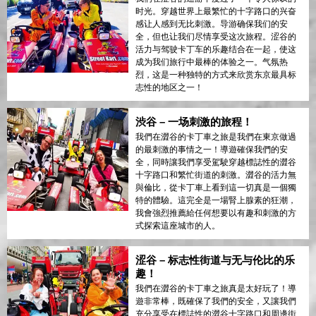
时光。穿越世界上最繁忙的十字路口的兴奋
感让人感到无比刺激。导游确保我们的安
全，但也让我们尽情享受这次旅程。涩谷的
活力与驾驶卡丁车的乐趣结合在一起，使这
成为我们旅行中最棒的体验之一。气氛热
烈，这是一种独特的方式来欣赏东京最具标
志性的地区之一！
渋谷 – 一场刺激的旅程！
我們在澀谷的卡丁車之旅是我們在東京做過
的最刺激的事情之一！導遊確保我們的安
全，同時讓我們享受駕駛穿越標誌性的澀谷
十字路口和繁忙街道的刺激。澀谷的活力無
與倫比，從卡丁車上看到這一切真是一個獨
特的體驗。這完全是一場腎上腺素的狂潮，
我會強烈推薦給任何想要以有趣和刺激的方
式探索這座城市的人。
涩谷 – 标志性街道与无与伦比的乐
趣！
我們在澀谷的卡丁車之旅真是太好玩了！導
遊非常棒，既確保了我們的安全，又讓我們
充分享受在標誌性的澀谷十字路口和周邊街