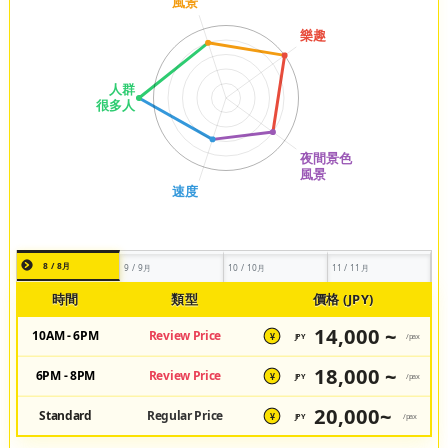
8 / 8月
9 / 9月
10 / 10月
11 / 11月
時間
類型
價格 (JPY)
14,000 ~
10AM - 6PM
Review Price
JPY
/pax
¥
18,000 ~
6PM - 8PM
Review Price
JPY
/pax
¥
20,000~
Standard
Regular Price
JPY
/pax
¥