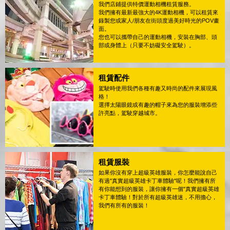
我們店鋪提供特價運動相機租賃服務。
我們擁有最新最強大的4K運動相機，可以租賃來
錄製您或家人/朋友在街頭度過美好時光的POV畫
面。
您也可以攜帶自己的運動相機，安裝在胸部、頭
部或身體上（只要不妨礙安全駕駛）。
租賃配件
駕駛時使用我們各種有趣又時尚的配件來展現風
格！
選擇太陽眼鏡或有趣的帽子來為您的服裝增添些
許亮點，駕駛穿越城市。
租賃服裝
如果你沒有穿上超級英雄服裝，你怎麼能說自己
有過"真實超級英雄卡丁車體驗"呢！我們擁有所
有你能想到的服裝，讓你擁有一個"真實超級英雄
卡丁車體驗！對於所有超級英雄迷，不用擔心，
我們有所有的服裝！