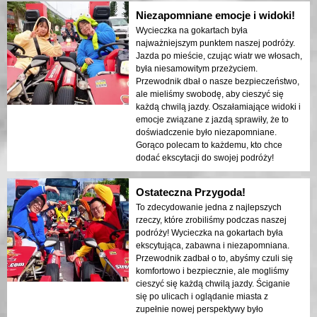
Niezapomniane emocje i widoki!
Wycieczka na gokartach była
najważniejszym punktem naszej podróży.
Jazda po mieście, czując wiatr we włosach,
była niesamowitym przeżyciem.
Przewodnik dbał o nasze bezpieczeństwo,
ale mieliśmy swobodę, aby cieszyć się
każdą chwilą jazdy. Oszałamiające widoki i
emocje związane z jazdą sprawiły, że to
doświadczenie było niezapomniane.
Gorąco polecam to każdemu, kto chce
dodać ekscytacji do swojej podróży!
Ostateczna Przygoda!
To zdecydowanie jedna z najlepszych
rzeczy, które zrobiliśmy podczas naszej
podróży! Wycieczka na gokartach była
ekscytująca, zabawna i niezapomniana.
Przewodnik zadbał o to, abyśmy czuli się
komfortowo i bezpiecznie, ale mogliśmy
cieszyć się każdą chwilą jazdy. Ściganie
się po ulicach i oglądanie miasta z
zupełnie nowej perspektywy było