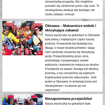
niesamowitą przygodą. Nie mogliśmy
przestać się uśmiechać przez cały czas. To
obowiązkowa atrakcja dla każdego, kto
szuka zabawy i emocji!
Okinawa – Malownicze widoki i
ekscytująca zabawa!
Nasza wycieczka na gokartach w Okinawie
była jedną z najlepszych części naszej
podróży. Przewodnik był fantastyczny,
dbając o nasze bezpieczeństwo i dając
nam swobodę cieszenia się ekscytacją
jazdy. Przejeżdżaliśmy przez ulice,
podziwiając oszałamiające widoki
wybrzeża i malownicze miejsca po drodze.
Przystanek na wyspie Senaga był idealną
przerwą, a my cieszyliśmy się pięknymi
krajobrazami podczas odpoczynku. Jeśli
jesteś w Okinawie, to doświadczenie jest
obowiązkowe i na pewno go nie
zapomnisz!
Niezapomniana przejażdżka!
Nasza wycieczka na gokartach była