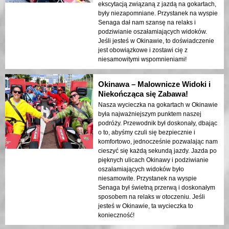
ekscytacją związaną z jazdą na gokartach,
były niezapomniane. Przystanek na wyspie
Senaga dał nam szansę na relaks i
podziwianie oszałamiających widoków.
Jeśli jesteś w Okinawie, to doświadczenie
jest obowiązkowe i zostawi cię z
niesamowitymi wspomnieniami!
Okinawa – Malownicze Widoki i
Niekończąca się Zabawa!
Nasza wycieczka na gokartach w Okinawie
była najważniejszym punktem naszej
podróży. Przewodnik był doskonały, dbając
o to, abyśmy czuli się bezpiecznie i
komfortowo, jednocześnie pozwalając nam
cieszyć się każdą sekundą jazdy. Jazda po
pięknych ulicach Okinawy i podziwianie
oszałamiających widoków było
niesamowite. Przystanek na wyspie
Senaga był świetną przerwą i doskonałym
sposobem na relaks w otoczeniu. Jeśli
jesteś w Okinawie, ta wycieczka to
konieczność!