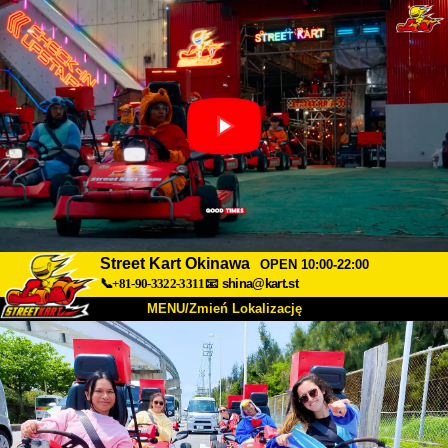
Street Kart Okinawa
OPEN 10:00-22:00
📞+81-90-3322-3311
📧
shina@kart.st
MENU/Zmień Lokalizację
TOP
O nas
Specyfikacja
Cena
Dojazd
Opinie
FAQ