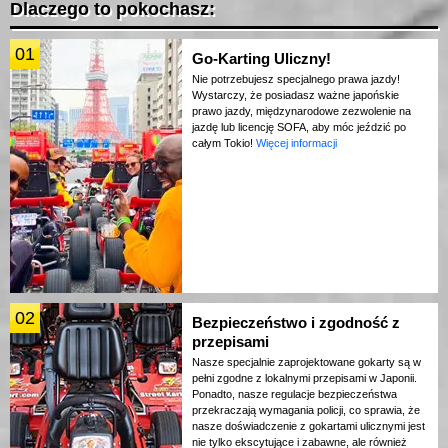
Dlaczego to pokochasz:
01
Go-Karting Uliczny!
Nie potrzebujesz specjalnego prawa jazdy!
Wystarczy, że posiadasz ważne japońskie
prawo jazdy, międzynarodowe zezwolenie na
jazdę lub licencję SOFA, aby móc jeździć po
całym Tokio!
Więcej informacji
02
Bezpieczeństwo i zgodność z
przepisami
Nasze specjalnie zaprojektowane gokarty są w
pełni zgodne z lokalnymi przepisami w Japonii.
Ponadto, nasze regulacje bezpieczeństwa
przekraczają wymagania policji, co sprawia, że
nasze doświadczenie z gokartami ulicznymi jest
nie tylko ekscytujące i zabawne, ale również