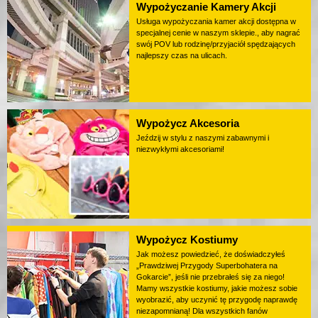
Wypożyczanie Kamery Akcji
Usługa wypożyczania kamer akcji dostępna w
specjalnej cenie w naszym sklepie., aby nagrać
swój POV lub rodzinę/przyjaciół spędzających
najlepszy czas na ulicach.
Wypożycz Akcesoria
Jeździj w stylu z naszymi zabawnymi i
niezwykłymi akcesoriami!
Wypożycz Kostiumy
Jak możesz powiedzieć, że doświadczyłeś
„Prawdziwej Przygody Superbohatera na
Gokarcie”, jeśli nie przebrałeś się za niego!
Mamy wszystkie kostiumy, jakie możesz sobie
wyobrazić, aby uczynić tę przygodę naprawdę
niezapomnianą! Dla wszystkich fanów