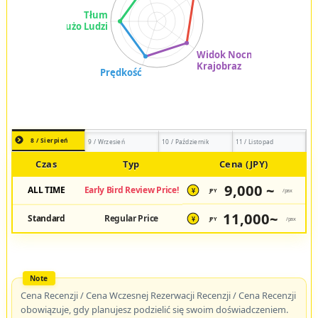
8 / Sierpień
9 / Wrzesień
10 / Październik
11 / Listopad
Czas
Typ
Cena (JPY)
9,000 ~
ALL TIME
Early Bird Review Price!
JPY
/pax
¥
11,000~
Standard
Regular Price
JPY
/pax
¥
Cena Recenzji / Cena Wczesnej Rezerwacji Recenzji / Cena Recenzji
obowiązuje, gdy planujesz podzielić się swoim doświadczeniem.