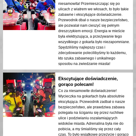
niesamowita! Przemieszczając się po
ulicach z wiatrem we włosach, to było takie
zabawne i ekscytujące doświadczenie.
Przewodnik dbał o nasze bezpieczeństwo,
ale pozwalał nam cieszyć się pełnym
dreszczykiem emocji. Energia w mieście
była elektryzująca, a przeżywanie tego
wszystkiego z gokarta było niezapomniane.
Spędziliśmy najlepszy czas i
zdecydowanie polecilibyśmy to każdemu,
kto szuka zabawnego i unikalnego
sposobu na zwiedzanie miasta!
Ekscytujące doświadczenie,
gorąco polecam!
Co za niesamowite doświadczenie!
Wycieczka na gokartach była absolutnie
ekscytująca. Przewodnik zadbał o nasze
bezpieczeństwo, ale prawdziwa zabawa
polegała na ściganiu się przez ruchliwe
ulice i podziwianiu oszałamiających
widoków miasta. Adrenalina była nie do
pobicia, a my śmialiśmy się przez cały
czas. To było wyjątkowe przeżycie i gorąco