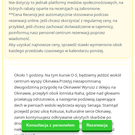
Nie dotyczy to jednak platformy mediów społecznościowych, na
których rabaty oparte na recenzjach są zabronione.
**Cena Recenzji jest automatycznie stosowana podczas
rezerwacji online. Jeśli chcesz skorzystać z regularnej ceny, na
przykład, jeśli chcesz zachować doświadczenie w tajemnicy,
poinformuj nasz personel centrum rezerwacji poprzez
wiadomość.
Aby uzyskać najnowsze ceny, sprawdź stawki wymienione obok
każdego przedziału czasowego w kalendarzu poniżej.
Około 1 godziny. Na tym kursie O-S, będziemy jeździć wokół
centrum wyspy Okinawa.Przeżyj niezapomnianą
dwugodzinną przygodę na Okinawie! Wyrusz z sklepu na
Okinawie, przepłyń obok lotniska Naha, gdzie nad głowami
przelatują odrzutowce, a następnie podziwiaj zapierające
dech w piersiach widoki wybrzeża wyspy Senaga. Stamtąd
przejedź przez ulicę Kokusai, kulturalne serce Okinawy,
zanim kontynuujesz odkrywanie ukrytych skarbów po
drodze. Z morskimi bryzami, tętniącymi życiem ulicami i
Konsultacja z personelem
Rezerwacja
niekończącą się ekscytacją, to przejażdżka, której musisz