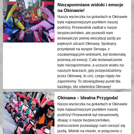
Niezapomniane widoki i emocje
na Okinawie!
Nasza wycieczka na gokartach w Okinawie
była najważniejszym punktem naszej
podróży. Przewodnik zadbał o nasze
bezpieczeństwo, ale pozwolił nam
doświadczyć pełnej ekscytacji jazdy po
pięknych ulicach Okinawy. Spokojny
przystanek na wyspie Senaga, z
oszałamiającymi widokami, był doskonałą
przerwą od emocji. Całe doświadczenie
było niezapomniane, a uczucie wiatru na
naszych twarzach, gdy przejeżdżaliśmy
przez Okinawę, to coś, czego nigdy nie
zapomnimy. To obowiązkowy punkt dla
każdego, kto odwiedza Okinawę!
Okinawa – Idealna Przygoda!
Nasza wycieczka na gokartach w Okinawie
była najważniejszym punktem naszej
podróży! Przewodnik był niesamowity,
dbając o nasze bezpieczeństwo,
jednocześnie pozwalając nam cieszyć się
jazdą. Widoki na miasto, w połączeniu z