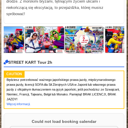
drodze. Z morskimi bryzami, tętniącymi życiem ulicami i
niekończącą się ekscytacją, to przejażdżka, której musisz
spróbować!
STREET KART Tour 2h
CAUTION
Będziesz potrzebować ważnego japońskiego prawa jazdy, międzynarodowego
prawa jazdy, licencji SOFA dla Sił Zbrojnych USA w Japonii lub własnego prawa
jazdy z oficjalnym tłumaczeniem na język japoński, jeśli pochodzisz ze Szwajcarii,
Niemiec, Francji, Tajwanu, Belgii lub Monako. Pamiętaj! BRAK LICENCJI, BRAK
JAZDY!
Więcej informacji.
Could not load booking calendar