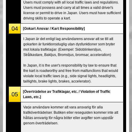
Users must comply with all local traffic laws and regulations.
Users must possess and carry at all times a valid driver's
license or permit to drive in Japan. Users must have sufficient
driving skills to operate a kart.
04
[Gokart Ansvar / Kart Responsibility]
I Japan är det enligt lag användarens ansvar att se till att
gokarten är funktionsduglig utan dysfunktioner som bryter
mot lokala trafiklagar. (Exempel: Sidoblinkersljus,
Strålkastare, Bakljus, Bromsljus, bromsar, acceleration)
In Japan, it is the user's responsibility by law to ensure that
the kart is roadworthy and free from malfunctions that would
violate local traffic laws (e.g., side signal lights, headlights,
taillights, brake lights, brakes, accelerator).
[Överträdelse av Trafiklagar, etc. / Violation of Traffic
05
Laws, etc.]
Varje användare kommer att vara ansvarig för alla
trafiköverträdelser. Butiken eller reseguiden kommer inte att
hållas ansvarig för några böter eller avgifter som uppstår
genom överträdelsen.