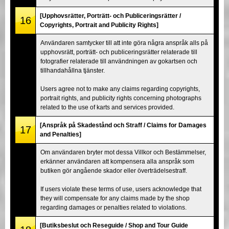
[Upphovsrätter, Porträtt- och Publiceringsrätter /
16
Copyrights, Portrait and Publicity Rights]
Användaren samtycker till att inte göra några anspråk alls på
upphovsrätt, porträtt- och publiceringsrätter relaterade till
fotografier relaterade till användningen av gokartsen och
tillhandahållna tjänster.
Users agree not to make any claims regarding copyrights,
portrait rights, and publicity rights concerning photographs
related to the use of karts and services provided.
[Anspråk på Skadestånd och Straff / Claims for Damages
17
and Penalties]
Om användaren bryter mot dessa Villkor och Bestämmelser,
erkänner användaren att kompensera alla anspråk som
butiken gör angående skador eller överträdelsestraff.
If users violate these terms of use, users acknowledge that
they will compensate for any claims made by the shop
regarding damages or penalties related to violations.
[Butiksbeslut och Reseguide / Shop and Tour Guide