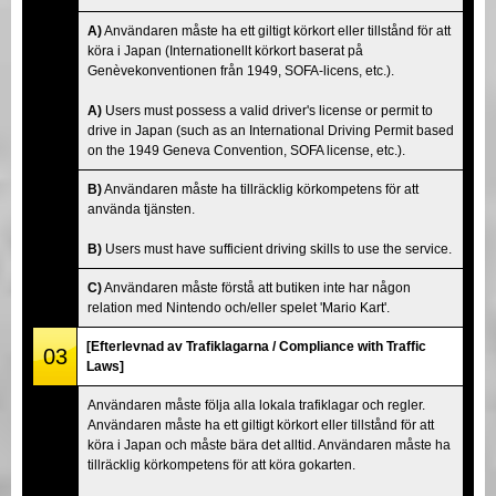
A)
Användaren måste ha ett giltigt körkort eller tillstånd för att
köra i Japan (Internationellt körkort baserat på
Genèvekonventionen från 1949, SOFA-licens, etc.).
A)
Users must possess a valid driver's license or permit to
drive in Japan (such as an International Driving Permit based
on the 1949 Geneva Convention, SOFA license, etc.).
B)
Användaren måste ha tillräcklig körkompetens för att
använda tjänsten.
B)
Users must have sufficient driving skills to use the service.
C)
Användaren måste förstå att butiken inte har någon
relation med Nintendo och/eller spelet 'Mario Kart'.
[Efterlevnad av Trafiklagarna / Compliance with Traffic
03
Laws]
Användaren måste följa alla lokala trafiklagar och regler.
Användaren måste ha ett giltigt körkort eller tillstånd för att
köra i Japan och måste bära det alltid. Användaren måste ha
tillräcklig körkompetens för att köra gokarten.