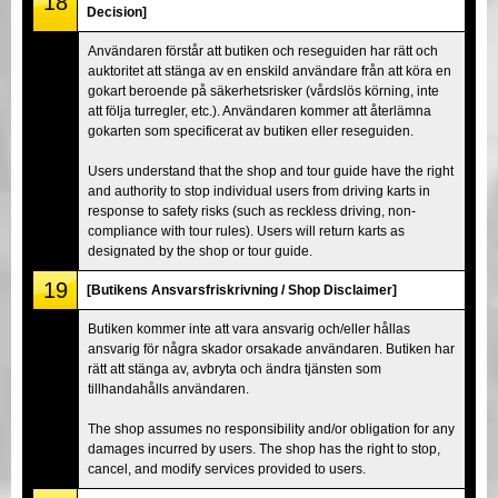
18
Decision]
Användaren förstår att butiken och reseguiden har rätt och
auktoritet att stänga av en enskild användare från att köra en
gokart beroende på säkerhetsrisker (vårdslös körning, inte
att följa turregler, etc.). Användaren kommer att återlämna
gokarten som specificerat av butiken eller reseguiden.
Users understand that the shop and tour guide have the right
and authority to stop individual users from driving karts in
response to safety risks (such as reckless driving, non-
compliance with tour rules). Users will return karts as
designated by the shop or tour guide.
19
[Butikens Ansvarsfriskrivning / Shop Disclaimer]
Butiken kommer inte att vara ansvarig och/eller hållas
ansvarig för några skador orsakade användaren. Butiken har
rätt att stänga av, avbryta och ändra tjänsten som
tillhandahålls användaren.
The shop assumes no responsibility and/or obligation for any
damages incurred by users. The shop has the right to stop,
cancel, and modify services provided to users.