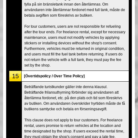
fylla på sin bränsletank innan den återlämnas. Om
användaren inte återlämnar fordonet med full tank, måste de
betala avgiften som föreskrivs av butiken.
For tour customers, users are not responsible for refueling
after the tour ends. For freelance rental, except for necessary
maintenance, users must not modify vehicles by applying
stickers or installing devices without the shop's consent.
Furthermore, vehicles must be returned in original condition,
and users must fill the fuel tank before returning. If users do
not return the vehicle with a full tank, they must pay the fee
set by the shop.
15
[Övertidspolicy / Over Time Policy]
Beträffande turistkunder gäller inte denna klausul.
Beträffande frilansuthyrning förbinder sig användaren att
återlämna fordonet, etc. på den plats och tid som föreskrivs
av butiken. Om användaren överskrider hyrtiden måste de få
butikens samtycke och betala en förseningsavgift.
This clause does not apply to tour customers. For freelance
rental, users promise to return vehicles at the location and
time designated by the shop. If users exceed the rental time,
they must obtain the shop's consent and pay a late fee.