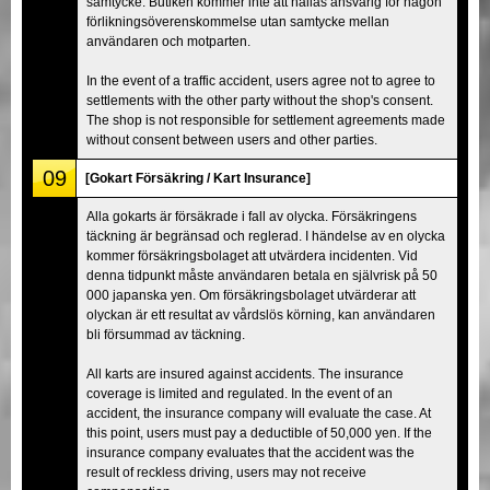
samtycke. Butiken kommer inte att hållas ansvarig för någon
förlikningsöverenskommelse utan samtycke mellan
användaren och motparten.
In the event of a traffic accident, users agree not to agree to
settlements with the other party without the shop's consent.
The shop is not responsible for settlement agreements made
without consent between users and other parties.
09
[Gokart Försäkring / Kart Insurance]
Alla gokarts är försäkrade i fall av olycka. Försäkringens
täckning är begränsad och reglerad. I händelse av en olycka
kommer försäkringsbolaget att utvärdera incidenten. Vid
denna tidpunkt måste användaren betala en självrisk på 50
000 japanska yen. Om försäkringsbolaget utvärderar att
olyckan är ett resultat av vårdslös körning, kan användaren
bli försummad av täckning.
All karts are insured against accidents. The insurance
coverage is limited and regulated. In the event of an
accident, the insurance company will evaluate the case. At
this point, users must pay a deductible of 50,000 yen. If the
insurance company evaluates that the accident was the
result of reckless driving, users may not receive