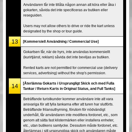
Användaren får inte tillåta någon annan att köra eller åka i
gokarten, såvida det inte specificeras av butiken eller
reseguiden.
Users may not allow others to drive or ride the kart unless
designated by the shop or tour guide.
13
[Kommersiell Användning / Commercial Use]
Gokartsen får, när de hyrs, inte användas kommersiellt
(kurirtjänst, reklam) såvida det inte beviljas av butiken.
Rented karts are not permitted for commercial use (delivery
services, advertising) without the shop's permission.
[Återlämna Gokarts i Ursprungligt Skick och med Fulla
14
Tankar / Return Karts in Original Status, and Full Tanks]
Beträffande turistkunder kommer användare inte att vara
ansvariga för att fylla tankarna efter att turen har slutförts.
Beträffande frilansuthyrning, förutom för nödvändigt
underhåll, får användaren inte modifiera fordonet, etc., som
genom att sätta fast klistermärken eller installera enheter,
etc., utan butikens samtycke. Dessutom måste fordonet, etc.
återlämnas i sitt ursprungliga skick och användaren måste