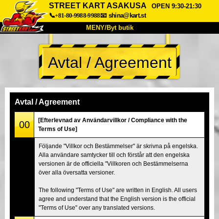
STREET KART ASAKUSA
OPEN 9:30-21:30
📞+81-80-9988-9988
📧
shina@kart.st
MENY/Byt butik
HEM
Avtal / Agreement
Om oss
Specifikationer
Pris
Hitta hit
Röster
FAQ
Företag
Boka
Avtal / Agreement
Byt butik
[Efterlevnad av Användarvillkor / Compliance with the
00
Terms of Use]
Tokyo Shinagawa
Tokyo Akihabara#1
Följande "Villkor och Bestämmelser" är skrivna på engelska.
Tokyo Akihabara#2
Tokyo Shibuya
Alla användare samtycker till och förstår att den engelska
Tokyo Shibuya Annex
Tokyo Bay
versionen är de officiella "Villkoren och Bestämmelserna
över alla översatta versioner.
Tokyo Asakusa
Osaka
The following "Terms of Use" are written in English. All users
Okinawa
agree and understand that the English version is the official
"Terms of Use" over any translated versions.