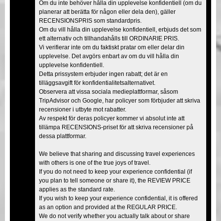
Om du inte behöver hålla din upplevelse konfidentiell (om du
planerar att berätta för någon eller dela den), gäller
RECENSIONSPRIS som standardpris.
Om du vill hålla din upplevelse konfidentiell, erbjuds det som
ett alternativ och tillhandahålls till ORDINARIE PRIS.
Vi verifierar inte om du faktiskt pratar om eller delar din
upplevelse. Det avgörs enbart av om du vill hålla din
upplevelse konfidentiell.
Detta prissystem erbjuder ingen rabatt; det är en
tilläggsavgift för konfidentialitetsalternativet.
Observera att vissa sociala medieplattformar, såsom
TripAdvisor och Google, har policyer som förbjuder att skriva
recensioner i utbyte mot rabatter.
Av respekt för deras policyer kommer vi absolut inte att
tillämpa RECENSIONS-priset för att skriva recensioner på
dessa plattformar.
We believe that sharing and discussing travel experiences
with others is one of the true joys of travel.
If you do not need to keep your experience confidential (if
you plan to tell someone or share it), the REVIEW PRICE
applies as the standard rate.
If you wish to keep your experience confidential, it is offered
as an option and provided at the REGULAR PRICE.
We do not verify whether you actually talk about or share