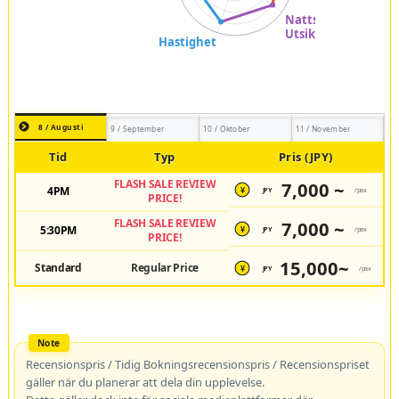
8 / Augusti
9 / September
10 / Oktober
11 / November
Tid
Typ
Pris (JPY)
FLASH SALE REVIEW
7,000 ~
4PM
JPY
/pax
¥
PRICE!
FLASH SALE REVIEW
7,000 ~
5:30PM
JPY
/pax
¥
PRICE!
15,000~
Standard
Regular Price
JPY
/pax
¥
Recensionspris / Tidig Bokningsrecensionspris / Recensionspriset
gäller när du planerar att dela din upplevelse.