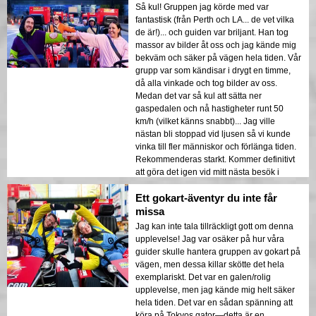
Så kul! Gruppen jag körde med var
fantastisk (från Perth och LA... de vet vilka
de är!)... och guiden var briljant. Han tog
massor av bilder åt oss och jag kände mig
bekväm och säker på vägen hela tiden. Vår
grupp var som kändisar i drygt en timme,
då alla vinkade och tog bilder av oss.
Medan det var så kul att sätta ner
gaspedalen och nå hastigheter runt 50
km/h (vilket känns snabbt)... Jag ville
nästan bli stoppad vid ljusen så vi kunde
vinka till fler människor och förlänga tiden.
Rekommenderas starkt. Kommer definitivt
att göra det igen vid mitt nästa besök i
Tokyo.
Ett gokart-äventyr du inte får
missa
Jag kan inte tala tillräckligt gott om denna
upplevelse! Jag var osäker på hur våra
guider skulle hantera gruppen av gokart på
vägen, men dessa killar skötte det hela
exemplariskt. Det var en galen/rolig
upplevelse, men jag kände mig helt säker
hela tiden. Det var en sådan spänning att
köra på Tokyos gator—detta är en