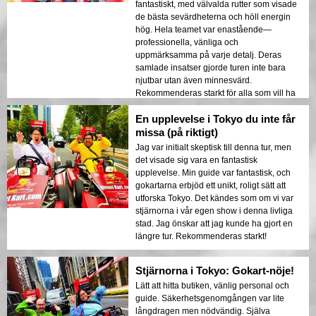
fantastiskt, med välvalda rutter som visade
de bästa sevärdheterna och höll energin
hög. Hela teamet var enastående—
professionella, vänliga och
uppmärksamma på varje detalj. Deras
samlade insatser gjorde turen inte bara
njutbar utan även minnesvärd.
Rekommenderas starkt för alla som vill ha
en fantastisk tid och köra runt i Tokyo!
En upplevelse i Tokyo du inte får
missa (på riktigt)
Jag var initialt skeptisk till denna tur, men
det visade sig vara en fantastisk
upplevelse. Min guide var fantastisk, och
gokartarna erbjöd ett unikt, roligt sätt att
utforska Tokyo. Det kändes som om vi var
stjärnorna i vår egen show i denna livliga
stad. Jag önskar att jag kunde ha gjort en
längre tur. Rekommenderas starkt!
Stjärnorna i Tokyo: Gokart-nöje!
Lätt att hitta butiken, vänlig personal och
guide. Säkerhetsgenomgången var lite
långdragen men nödvändig. Själva