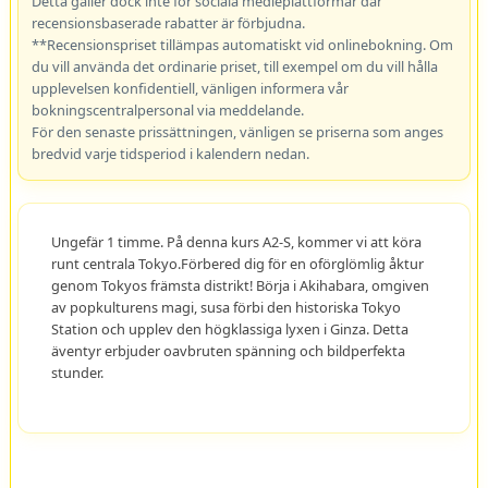
Detta gäller dock inte för sociala medieplattformar där
recensionsbaserade rabatter är förbjudna.
**Recensionspriset tillämpas automatiskt vid onlinebokning. Om
du vill använda det ordinarie priset, till exempel om du vill hålla
upplevelsen konfidentiell, vänligen informera vår
bokningscentralpersonal via meddelande.
För den senaste prissättningen, vänligen se priserna som anges
bredvid varje tidsperiod i kalendern nedan.
Ungefär 1 timme. På denna kurs A2-S, kommer vi att köra
runt centrala Tokyo.Förbered dig för en oförglömlig åktur
genom Tokyos främsta distrikt! Börja i Akihabara, omgiven
av popkulturens magi, susa förbi den historiska Tokyo
Station och upplev den högklassiga lyxen i Ginza. Detta
äventyr erbjuder oavbruten spänning och bildperfekta
stunder.