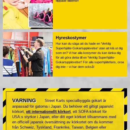
flippade tillbehör!
Hyreskostymer
Hur kan du säga att du hade en 'Verklig
Superhjälte-Gokartupplevelse' utan att klä ut dig
som en? Vi har alla kostymer du kan tänka dig
för att göra detta till en 'Verklig Superhjälte-
Gokartupplevelse'! För alla superhjältefans, oroa
dig inte – vi har dem också!
VARNING
Street Karts specialbyggda gokart är
anpassad för gatorna i Japan. Du behöver ett giltigt japanskt
körkort,
ett internationellt körkort
, ett SOFA-körkort för
USA:s styrkor i Japan, eller ditt eget körkort tillsammans med
en officiell japansk översättning av körkortet om du kommer
från Schweiz, Tyskland, Frankrike, Taiwan, Belgien eller