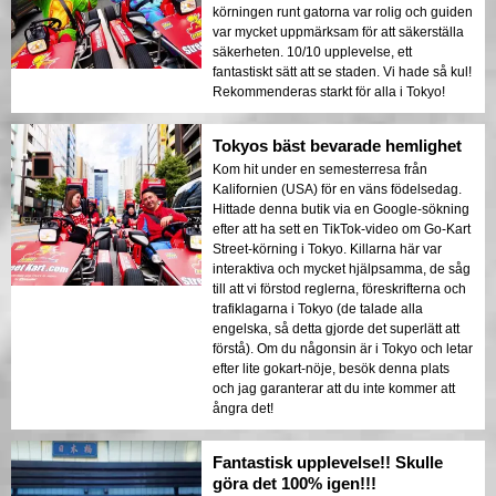
körningen runt gatorna var rolig och guiden
var mycket uppmärksam för att säkerställa
säkerheten. 10/10 upplevelse, ett
fantastiskt sätt att se staden. Vi hade så kul!
Rekommenderas starkt för alla i Tokyo!
Tokyos bäst bevarade hemlighet
Kom hit under en semesterresa från
Kalifornien (USA) för en väns födelsedag.
Hittade denna butik via en Google-sökning
efter att ha sett en TikTok-video om Go-Kart
Street-körning i Tokyo. Killarna här var
interaktiva och mycket hjälpsamma, de såg
till att vi förstod reglerna, föreskrifterna och
trafiklagarna i Tokyo (de talade alla
engelska, så detta gjorde det superlätt att
förstå). Om du någonsin är i Tokyo och letar
efter lite gokart-nöje, besök denna plats
och jag garanterar att du inte kommer att
ångra det!
Fantastisk upplevelse!! Skulle
göra det 100% igen!!!