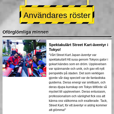
Användares röster
Oförglömliga minnen
Spektakulärt Street Kart-äventyr i
Tokyo!
"Vårt Street Kart Japan-äventyr var
spektakulärt! Att susa genom Tokyos gator i
gokart kändes som en dröm. Upplevelsen
var spännande och unik, och gav ett nytt
perspektiv på staden. Det som verkligen
gjorde vår dag speciell var de fantastiska
guiderna. Deras energi var smittsam, och
deras djupa kunskap om Tokyo tillförde så
mycket till upplevelsen. Deras entusiasm,
professionalism och vänlighet fick oss att
känna oss välkomna och exalterade. Tack,
Street Kart, för ett äventyr vi aldrig kommer
att glömma!"