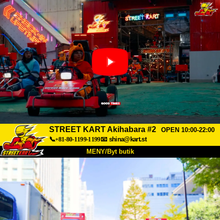
STREET KART Akihabara #2
OPEN 10:00-22:00
📞+81-80-1199-1199
📧
shina@kart.st
MENY/Byt butik
HEM
Om oss
Specifikationer
Pris
Hitta hit
Röster
FAQ