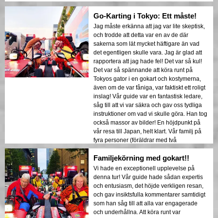
Go-Karting i Tokyo: Ett måste!
Jag måste erkänna att jag var lite skeptisk,
och trodde att detta var en av de där
sakerna som lät mycket häftigare än vad
det egentligen skulle vara. Jag är glad att
rapportera att jag hade fel! Det var så kul!
Det var så spännande att köra runt på
Tokyos gator i en gokart och kostymerna,
även om de var fåniga, var faktiskt ett roligt
inslag! Vår guide var en fantastisk ledare,
såg till att vi var säkra och gav oss tydliga
instruktioner om vad vi skulle göra. Han tog
också massor av bilder! En höjdpunkt på
vår resa till Japan, helt klart. Vår familj på
fyra personer (föräldrar med två
universitetsstudenter) älskade det!
Familjekörning med gokart!!
Vi hade en exceptionell upplevelse på
denna tur! Vår guide hade sådan expertis
och entusiasm, det höjde verkligen resan,
och gav insiktsfulla kommentarer samtidigt
som han såg till att alla var engagerade
och underhållna. Att köra runt var