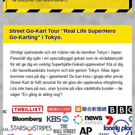
av kostymer från Mario-serien.)
Street Go-Kart Tour "Real Life SuperHero
Go-Karting" i Tokyo.
Otroligt spännande och ett måste när du besöker Tokyo i Japan.
Föreställ dig själv i en specialbyggd gokart som är skräddarsydd
för att ge dig en verklig Superhjälte-Gokart-upplevelse! Klä ut dig
i din favoritkaraktärs kostym och kör genom Tokyo. Allas ögon
kommer vara på dig – garanterat! Du kan köra i grupp eller privat.
Street Kart är fullt utrustat för att göra din upplevelse oförglömlig.
Lita inte bara på oss, utan lyssna på våra värdefulla kunder – de
säger "En gång är aldrig nog"!