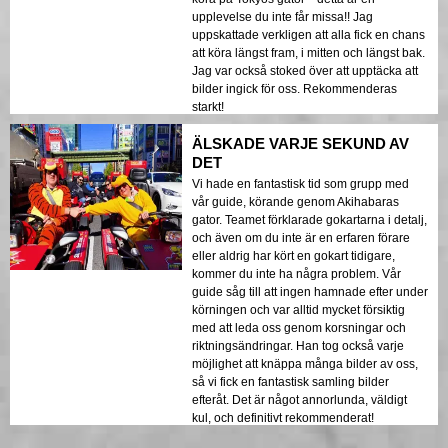
upplevelse du inte får missa!! Jag
uppskattade verkligen att alla fick en chans
att köra längst fram, i mitten och längst bak.
Jag var också stoked över att upptäcka att
bilder ingick för oss. Rekommenderas
starkt!
ÄLSKADE VARJE SEKUND AV
DET
Vi hade en fantastisk tid som grupp med
vår guide, körande genom Akihabaras
gator. Teamet förklarade gokartarna i detalj,
och även om du inte är en erfaren förare
eller aldrig har kört en gokart tidigare,
kommer du inte ha några problem. Vår
guide såg till att ingen hamnade efter under
körningen och var alltid mycket försiktig
med att leda oss genom korsningar och
riktningsändringar. Han tog också varje
möjlighet att knäppa många bilder av oss,
så vi fick en fantastisk samling bilder
efteråt. Det är något annorlunda, väldigt
kul, och definitivt rekommenderat!