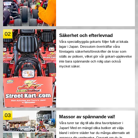
02
Säkerhet och efterlevnad
Våra specialbyggda gokarts följer fullt ut lokala
lagar i Japan. Dessutom överträffar våra
företagets säkerhetsföreskrifter de krav som
ställs av polisen, vilket gör vår gokart-upplevelse
inte bara spännande och rolig utan också
mycket säker.
03
Massor av spännande val!
Våra turer tar dig till alla dina favoritplatser i
Japan! Med en mängd olika butiker att välja
bland i större städer har du många alternativ att
anpassa din upplevelse. Oavsett om du är