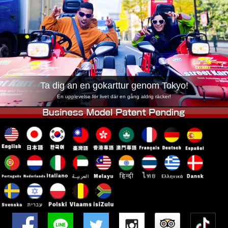
Företag
Boka
Byt butik
Tokyo Shinagawa
Tokyo Akihabara#1
Tokyo Akihabara#2
Tokyo Shibuya
Tokyo Shibuya Annex
Tokyo Bay
Ta dig an en gokarttur genom Tokyo!
Tokyo Asakusa
Osaka
En upplevelse för livet där en gång aldrig räcker!
Okinawa