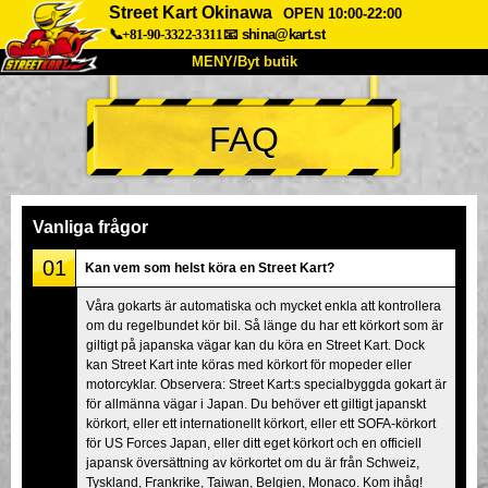
Street Kart Okinawa
OPEN 10:00-22:00
📞+81-90-3322-3311
📧
shina@kart.st
MENY/Byt butik
HEM
FAQ
Om oss
Specifikationer
Pris
Hitta hit
Röster
FAQ
Företag
Boka
Vanliga frågor
Byt butik
01
Kan vem som helst köra en Street Kart?
Tokyo Shinagawa
Tokyo Akihabara#1
Våra gokarts är automatiska och mycket enkla att kontrollera
om du regelbundet kör bil. Så länge du har ett körkort som är
Tokyo Akihabara#2
Tokyo Shibuya
giltigt på japanska vägar kan du köra en Street Kart. Dock
Tokyo Shibuya Annex
Tokyo Bay
kan Street Kart inte köras med körkort för mopeder eller
motorcyklar. Observera: Street Kart:s specialbyggda gokart är
Tokyo Asakusa
Osaka
för allmänna vägar i Japan. Du behöver ett giltigt japanskt
körkort, eller ett internationellt körkort, eller ett SOFA-körkort
Okinawa
för US Forces Japan, eller ditt eget körkort och en officiell
japansk översättning av körkortet om du är från Schweiz,
Tyskland, Frankrike, Taiwan, Belgien, Monaco. Kom ihåg!