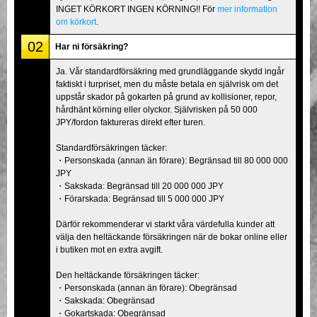
INGET KÖRKORT INGEN KÖRNING!! För
mer information
om körkort
.
02
Har ni försäkring?
Ja. Vår standardförsäkring med grundläggande skydd ingår
faktiskt i turpriset, men du måste betala en självrisk om det
uppstår skador på gokarten på grund av kollisioner, repor,
hårdhänt körning eller olyckor. Självrisken på 50 000
JPY/fordon faktureras direkt efter turen.
Standardförsäkringen täcker:
・Personskada (annan än förare): Begränsad till 80 000 000
JPY
・Sakskada: Begränsad till 20 000 000 JPY
・Förarskada: Begränsad till 5 000 000 JPY
Därför rekommenderar vi starkt våra värdefulla kunder att
välja den heltäckande försäkringen när de bokar online eller
i butiken mot en extra avgift.
Den heltäckande försäkringen täcker:
・Personskada (annan än förare): Obegränsad
・Sakskada: Obegränsad
・Gokartskada: Obegränsad