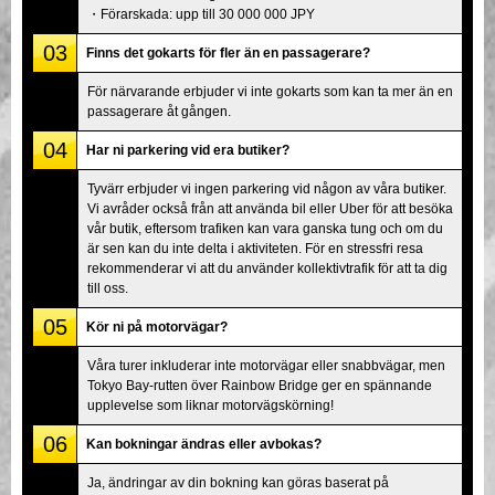
・Förarskada: upp till 30 000 000 JPY
03
Finns det gokarts för fler än en passagerare?
För närvarande erbjuder vi inte gokarts som kan ta mer än en
passagerare åt gången.
04
Har ni parkering vid era butiker?
Tyvärr erbjuder vi ingen parkering vid någon av våra butiker.
Vi avråder också från att använda bil eller Uber för att besöka
vår butik, eftersom trafiken kan vara ganska tung och om du
är sen kan du inte delta i aktiviteten. För en stressfri resa
rekommenderar vi att du använder kollektivtrafik för att ta dig
till oss.
05
Kör ni på motorvägar?
Våra turer inkluderar inte motorvägar eller snabbvägar, men
Tokyo Bay-rutten över Rainbow Bridge ger en spännande
upplevelse som liknar motorvägskörning!
06
Kan bokningar ändras eller avbokas?
Ja, ändringar av din bokning kan göras baserat på