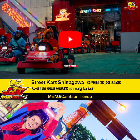
Street Kart Shinagawa
OPEN 10:00-22:00
📞+81-80-9988-9988
📧
shina@kart.st
MENÚ/Cambiar Tienda
INICIO
Acerca de
Especificaciones
Precios
Acceso
Testimonios
Preguntas Frecuentes