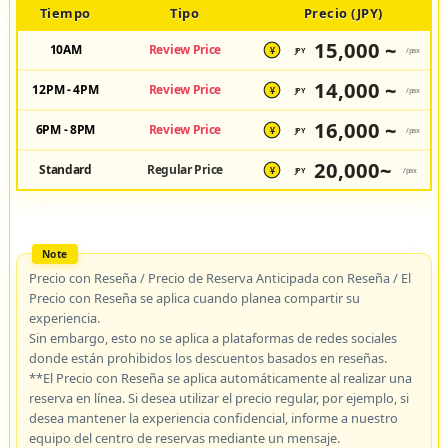
Tiempo
Tipo
Precio (JPY)
15,000 ~
10AM
Review Price
JPY
/pax
¥
14,000 ~
12PM - 4PM
Review Price
JPY
/pax
¥
16,000 ~
6PM - 8PM
Review Price
JPY
/pax
¥
20,000~
Standard
Regular Price
JPY
/pax
¥
Precio con Reseña / Precio de Reserva Anticipada con Reseña / El
Precio con Reseña se aplica cuando planea compartir su
experiencia.
Sin embargo, esto no se aplica a plataformas de redes sociales
donde están prohibidos los descuentos basados en reseñas.
**El Precio con Reseña se aplica automáticamente al realizar una
reserva en línea. Si desea utilizar el precio regular, por ejemplo, si
desea mantener la experiencia confidencial, informe a nuestro
equipo del centro de reservas mediante un mensaje.