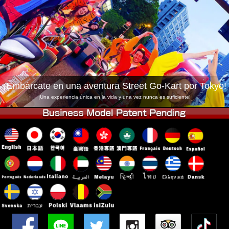
Empresa
Reservas
Cambiar Tienda
Tokyo Shinagawa
Tokyo Akihabara#1
Tokyo Akihabara#2
Tokyo Shibuya
Tokyo Shibuya Annex
Tokyo Bay
¡Embárcate en una aventura Street Go-Kart por Tokyo!
Tokyo Asakusa
Osaka
¡Una experiencia única en la vida y una vez nunca es suficiente!
Okinawa