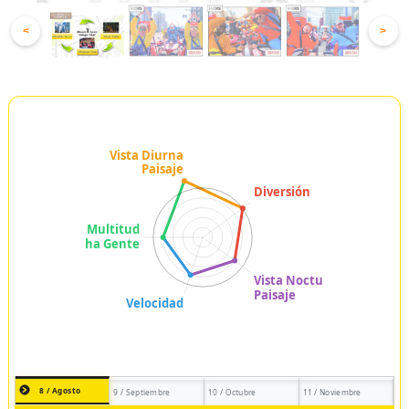
<
>
8 / Agosto
9 / Septiembre
10 / Octubre
11 / Noviembre