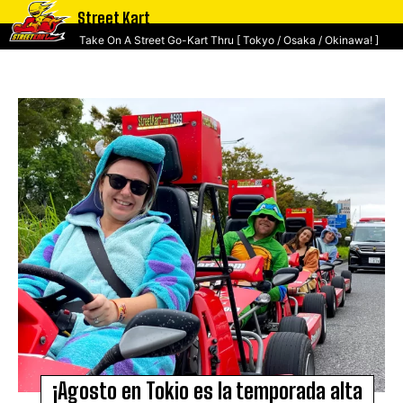
Street Kart
Take On A Street Go-Kart Thru [ Tokyo / Osaka / Okinawa! ]
¡Agosto en Tokio es la temporada alta