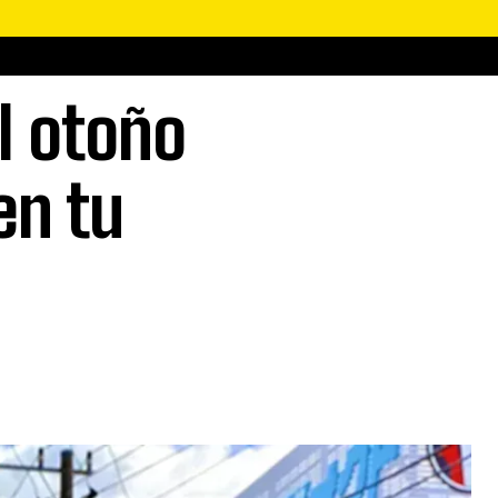
l otoño
en tu