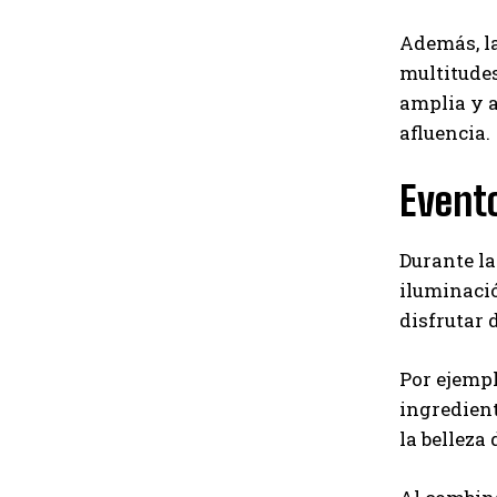
Además, la
multitudes
amplia y 
afluencia.
Evento
Durante la
iluminació
disfrutar 
Por ejempl
ingredient
la belleza 