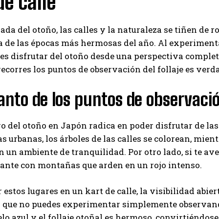
de calle
gada del otoño, las calles y la naturaleza se tiñen de 
a de las épocas más hermosas del año. Al experimenta
des disfrutar del otoño desde una perspectiva comple
ecorres los puntos de observación del follaje es ver
anto de los puntos de observación
vo del otoño en Japón radica en poder disfrutar de las
as urbanas, los árboles de las calles se colorean, mi
 en un ambiente de tranquilidad. Por otro lado, si te av
ante con montañas que arden en un rojo intenso.
r estos lugares en un kart de calle, la visibilidad abi
 que no puedes experimentar simplemente observando.
ielo azul y el follaje otoñal es hermoso, convirtiéndo