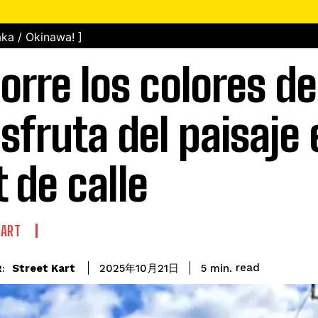
ka / Okinawa! ]
orre los colores de
isfruta del paisaje 
t de calle
KART
read
Street Kart
5
min.
2025年10月21日
: