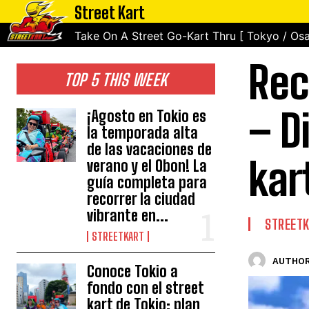
Street Kart
Take On A Street Go-Kart Thru [ Tokyo / Osa
Rec
TOP 5 THIS WEEK
– D
¡Agosto en Tokio es
la temporada alta
de las vacaciones de
kar
verano y el Obon! La
guía completa para
recorrer la ciudad
vibrante en...
STREET
STREETKART
AUTHOR
Conoce Tokio a
fondo con el street
kart de Tokio: plan