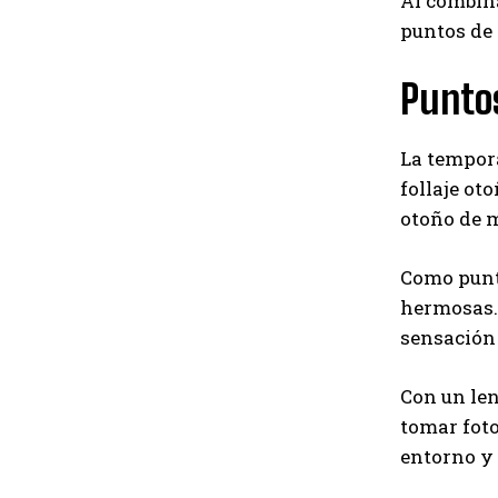
Al combina
puntos de 
Puntos
La tempora
follaje ot
otoño de 
Como punto
hermosas. 
sensación 
Con un len
tomar foto
entorno y 