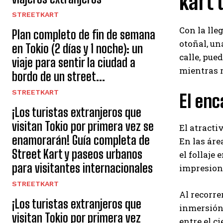
kart 
STREETKART
Con la lle
Plan completo de fin de semana
otoñal, un
en Tokio (2 días y 1 noche): un
calle, pue
viaje para sentir la ciudad a
mientras r
bordo de un street...
STREETKART
El enc
¡Los turistas extranjeros que
visitan Tokio por primera vez se
El atracti
enamorarán! Guía completa de
En las áre
Street Kart y paseos urbanos
el follaje
para visitantes internacionales
impresion
STREETKART
Al recorre
¡Los turistas extranjeros que
inmersión
visitan Tokio por primera vez
entre el c